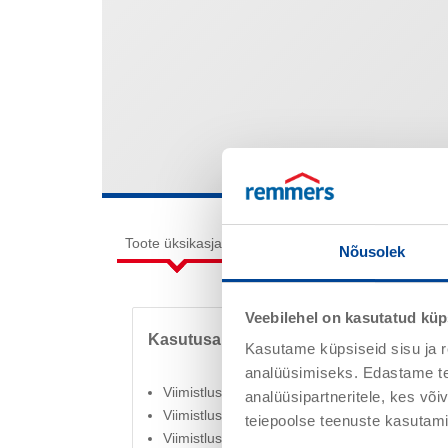
Toote üksikasjad
Töötlus
Tarbimine / Rake
Nõusolek
Veebilehel on kasutatud küp
Kasutusala
Kasutame küpsiseid sisu ja r
analüüsimiseks. Edastame tea
Viimistluskiht Remmersi Deck OS 8 ja Deck 
analüüsipartneritele, kes võ
Viimistluskiht Remmersi Deck OS 11a-II ja O
teiepoolse teenuste kasutami
Viimistluskiht Remmersi Deck OS 14-süsteem