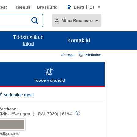
test
Teenus
Brošüürid
Eesti
ET
Minu Remmers
Tööstuslikud
Kontaktid
lakid
Jaga
Printimine
Toode variandid
Variantide tabel
Värvitoon:
Kivihall/Steingrau (u RAL 7030) | 6194
Valige värv