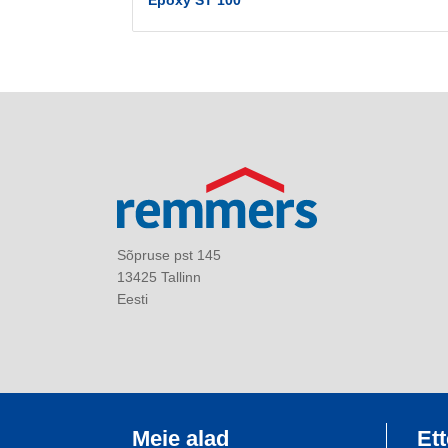
Epoxy ST 100
Sõpruse pst 145
13425 Tallinn
Eesti
Meie alad
Ett