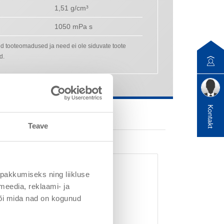
1,51 g/cm³
1050 mPa s
ed tooteomadused ja need ei ole siduvate toote
d.
Kontakt
Teave
pakkumiseks ning liikluse
meedia, reklaami- ja
stavad omadused
või mida nad on kogunud
tekatetel