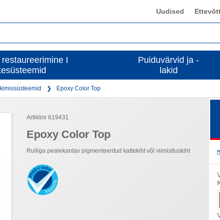
Uudised
Ettevõt
 restaureerimine I
Puiduvärvid ja -
tesüsteemid
lakid
kimissüsteemid
Epoxy Color Top
Artiklinr 619431
Epoxy Color Top
Rulliga pealekantav pigmenteeritud kattekiht või viimistluskiht