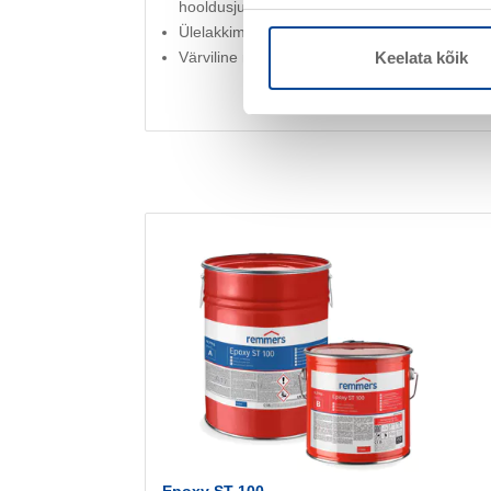
hooldusjuhistest (2016.a standardi kavand)
Ülelakkimine ülepuistepinnakatetel
Värviline rulliga pealekantav pinnakate
Keelata kõik