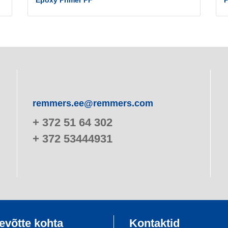
Epoxy Primer PF
P
remmers.ee@remmers.com
+ 372 51 64 302
+ 372 53444931
evõtte kohta
Kontaktid