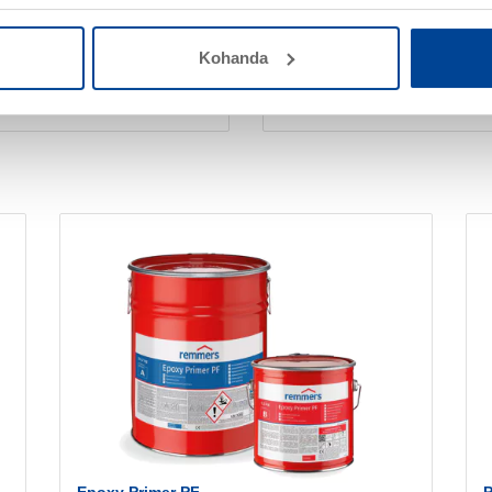
Keemiliselt koormatav
Värvitaluvuse kontroll
Kohanda
Pehmendavate ainete vaba, 
Reageerinud olekus füsioloog