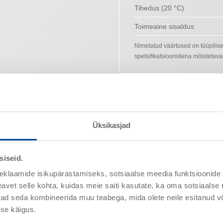
Tihedus (20 °C)
Toimeaine sisaldus
Nimetatud väärtused on tüüpilis
spetsifikatsioonidena mõistetava
nduse näited
Juhised
Üksikasjad
siseid.
Omadused
eklaamide isikupärastamiseks, sotsiaalse meedia funktsioonide 
vet selle kohta, kuidas meie saiti kasutate, ka oma sotsiaalse 
OS 8 classic-süsteemides
Head karbamiidi teket taki
ivad seda kombineerida muu teabega, mida olete neile esitanud 
S 11b-II-süsteemides
Hea katvus kasutamisel puis
se käigus.
is, juhindudes
Mehaaniliselt koormatav