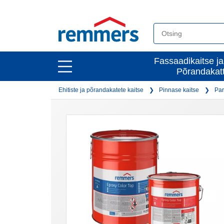
open
Fassaadikaitse ja
open
Põrandakat
main
main
navigation
Ehitiste ja põrandakatete kaitse
Pinnase kaitse
Par
navigation