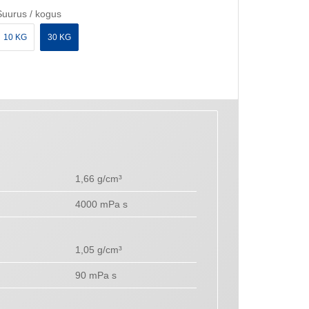
Suurus / kogus
10 KG
30 KG
1,66 g/cm³
4000 mPa s
1,05 g/cm³
90 mPa s