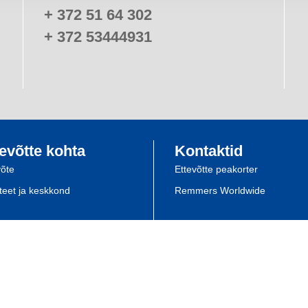
+ 372 51 64 302
+ 372 53444931
evõtte kohta
Kontaktid
võte
Ettevõtte peakorter
iteet ja keskkond
Remmers Worldwide