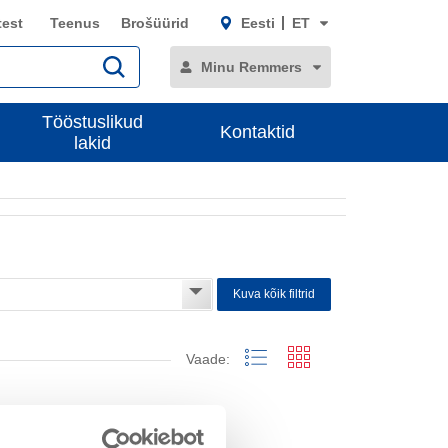
test
Teenus
Brošüürid
Eesti
ET
Minu Remmers
Tööstuslikud
Kontaktid
lakid
Kuva kõik filtrid
Vaade: