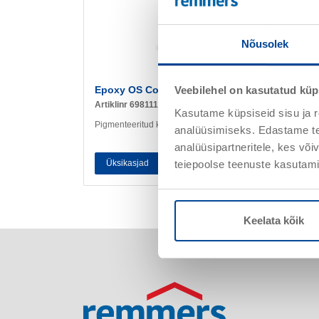
Nõusolek
Epoxy OS Color
Veebilehel on kasutatud küp
Artiklinr 698111
Kasutame küpsiseid sisu ja r
Pigmenteeritud kattevärv
analüüsimiseks. Edastame tea
analüüsipartneritele, kes võ
teiepoolse teenuste kasutami
Üksikasjad
Keelata kõik