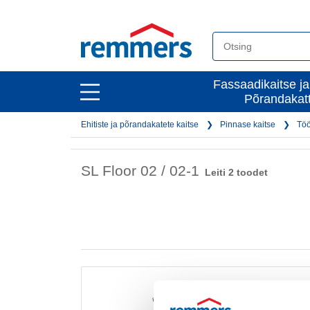
open
Fassaadikaitse ja
open
Põrandakat
main
main
navigation
Ehitiste ja põrandakatete kaitse
Pinnase kaitse
Töö
navigation
SL Floor 02 / 02-1
Leiti 2 toodet