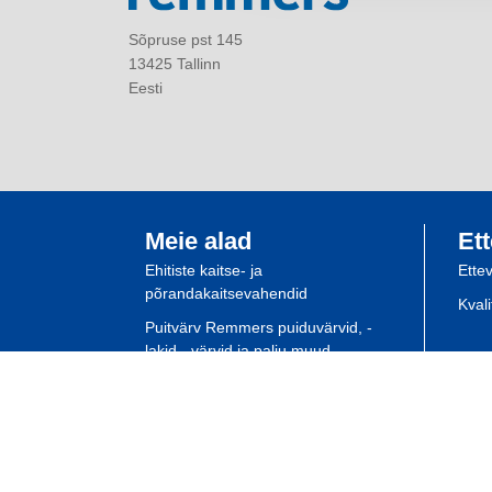
Sõpruse pst 145
13425 Tallinn
Eesti
Meie alad
Ett
Ehitiste kaitse- ja
Ette
põrandakaitsevahendid
Kval
Puitvärv Remmers puiduvärvid, -
lakid, -värvid ja palju muud
Spetsialisti planeerimine