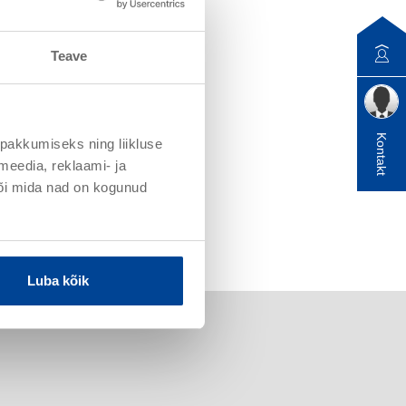
Teave
Kontakt
pakkumiseks ning liikluse
meedia, reklaami- ja
või mida nad on kogunud
Luba kõik