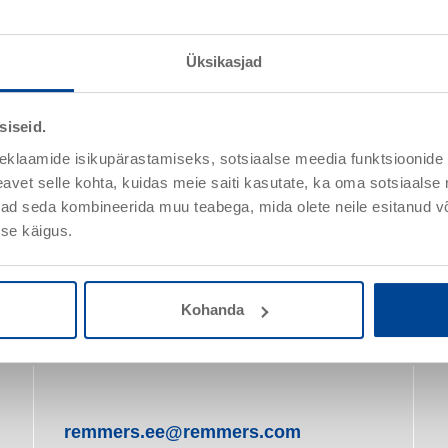
Üksikasjad
Epoxy ST 100
siseid.
Artiklinr 116011
eklaamide isikupärastamiseks, sotsiaalse meedia funktsioonide 
Läbipaistev epoksiidkrunt ja mördivedelik
vet selle kohta, kuidas meie saiti kasutate, ka oma sotsiaalse 
ivad seda kombineerida muu teabega, mida olete neile esitanud 
se käigus.
Üksikasjad
Kohanda
remmers.ee@remmers.com