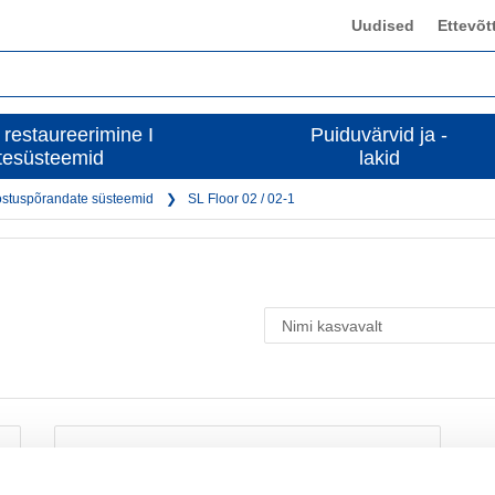
Uudised
Ettevõt
 restaureerimine I
Puiduvärvid ja -
tesüsteemid
lakid
stuspõrandate süsteemid
SL Floor 02 / 02-1