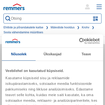
open
ope
search
mai
QR-
form
nav
Code
Ehitiste ja põrandakatete kaitse
Mälestiste hooldus
Krohv
Soola vähendamine müüritises
oder
Barc
scan
Nõusolek
Üksikasjad
Teave
Veebilehel on kasutatud küpsiseid.
Sõpruse pst 145
Kasutame küpsiseid sisu ja reklaamide
13425 Tallinn
isikupärastamiseks, sotsiaalse meedia funktsioonide
Eesti
pakkumiseks ning liikluse analüüsimiseks. Edastame
teavet selle kohta, kuidas meie saiti kasutate, ka oma
sotsiaalse meedia, reklaami- ja analüüsipartneritele, kes
remmers.ee@remmers.com