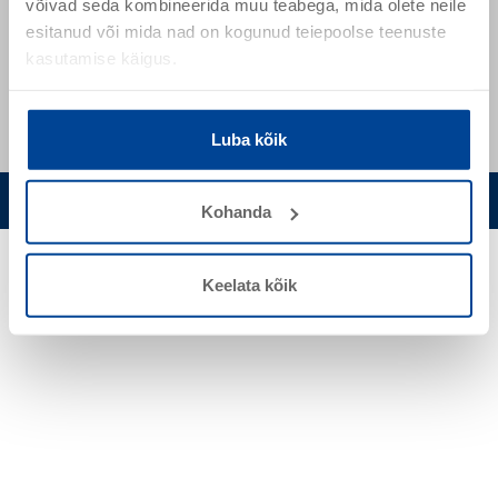
võivad seda kombineerida muu teabega, mida olete neile
+ 372 51 64 302
esitanud või mida nad on kogunud teiepoolse teenuste
kasutamise käigus.
+ 372 53444931
Luba kõik
Privaatsuspoliitika
Küpsisteriba seadistuste muutmine
Kohanda
Keelata kõik