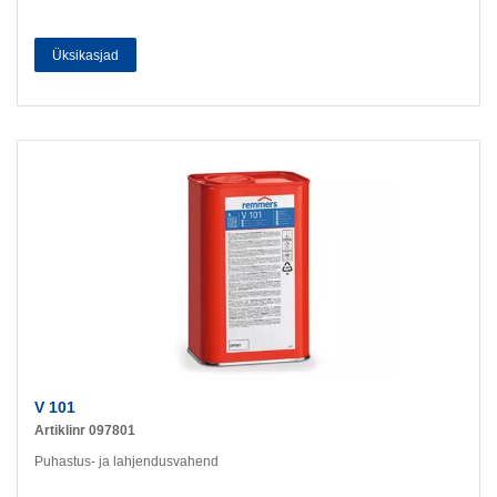
Üksikasjad
V 101
Artiklinr 097801
Puhastus- ja lahjendusvahend