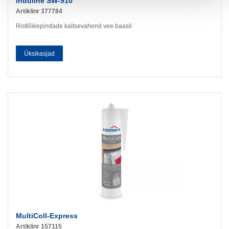
Induline SW-910
Artiklinr 377784
Ristlõikepindade kaitsevahend vee baasil
Üksikasjad
MultiColl-Express
Artiklinr 157115