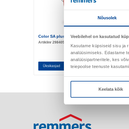
Nõusolek
Color SA plus
Veebilehel on kasutatud küp
Artiklinr 298405
Kasutame küpsiseid sisu ja r
analüüsimiseks. Edastame tea
analüüsipartneritele, kes võ
teiepoolse teenuste kasutami
Üksikasjad
Keelata kõik