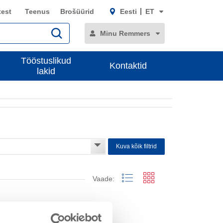
test
Teenus
Brošüürid
Eesti
ET
Minu Remmers
Tööstuslikud
Kontaktid
lakid
Kuva kõik filtrid
Vaade: