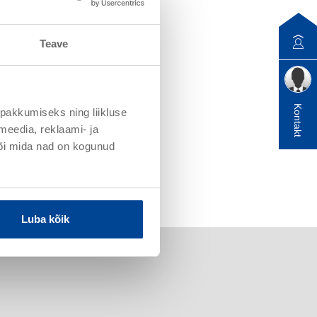
Teave
Kontakt
pakkumiseks ning liikluse
meedia, reklaami- ja
või mida nad on kogunud
Luba kõik