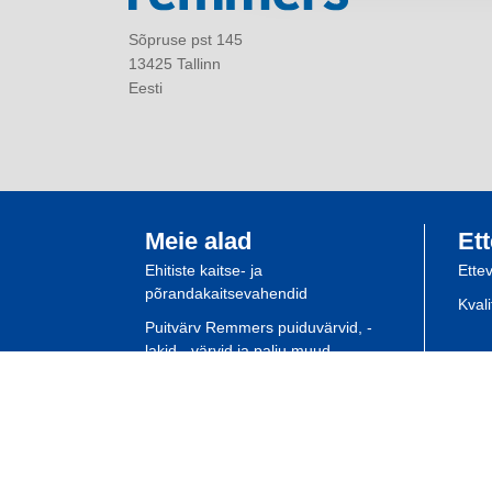
Sõpruse pst 145
13425 Tallinn
Eesti
Meie alad
Ett
Ehitiste kaitse- ja
Ette
põrandakaitsevahendid
Kval
Puitvärv Remmers puiduvärvid, -
lakid, -värvid ja palju muud
Spetsialisti planeerimine