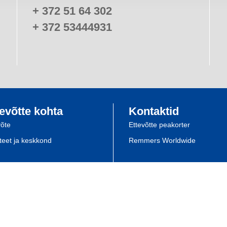
+ 372 51 64 302
+ 372 53444931
evõtte kohta
Kontaktid
võte
Ettevõtte peakorter
iteet ja keskkond
Remmers Worldwide