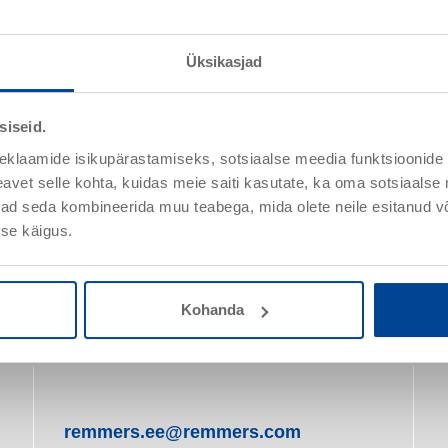
Üksikasjad
Primer Hydro HF
siseid.
Artiklinr 072505
eklaamide isikupärastamiseks, sotsiaalse meedia funktsioonide 
Vesine tugevdava ja hüdrofobiseeriva toimega sügavkrunt
vet selle kohta, kuidas meie saiti kasutate, ka oma sotsiaalse 
ivad seda kombineerida muu teabega, mida olete neile esitanud 
se käigus.
Üksikasjad
Kohanda
remmers.ee@remmers.com