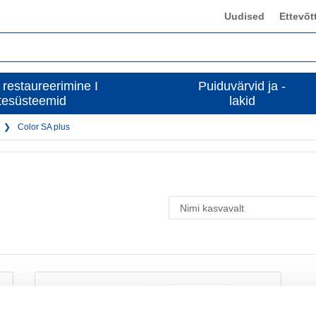
Uudised
Ettevõt
 restaureerimine I
Puiduvärvid ja -
tesüsteemid
lakid
Color SA plus