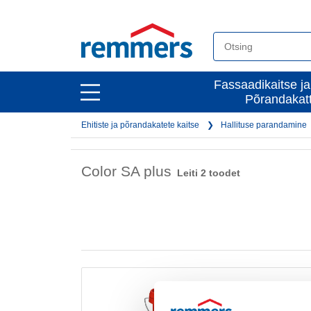
open
Fassaadikaitse ja
open
Põrandakat
main
main
navigation
Ehitiste ja põrandakatete kaitse
Hallituse parandamine
navigation
Color SA plus
Leiti 2 toodet