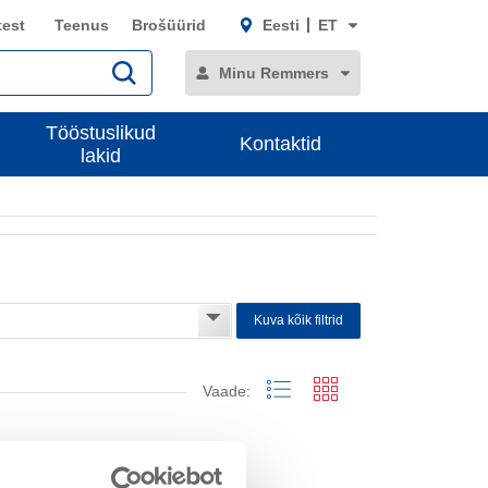
test
Teenus
Brošüürid
Eesti
ET
Minu Remmers
Tööstuslikud
Kontaktid
lakid
Kuva kõik filtrid
Vaade: