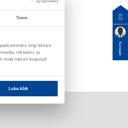
Teave
Kontakt
pakkumiseks ning liikluse
meedia, reklaami- ja
või mida nad on kogunud
Luba kõik