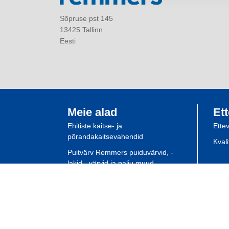
Sõpruse pst 145
13425 Tallinn
Eesti
Meie alad
Ett
Ehitiste kaitse- ja
Ette
põrandakaitsevahendid
Kval
Puitvärv Remmers puiduvärvid, -
lakid, -värvid ja palju muud
Spetsialisti planeerimine