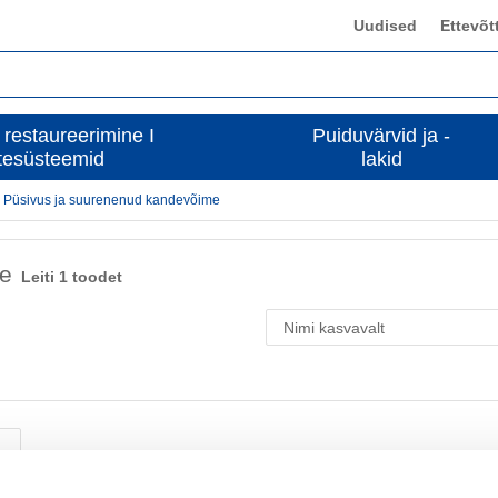
Uudised
Ettevõt
 restaureerimine I
Puiduvärvid ja -
tesüsteemid
lakid
Püsivus ja suurenenud kandevõime
me
Leiti 1 toodet