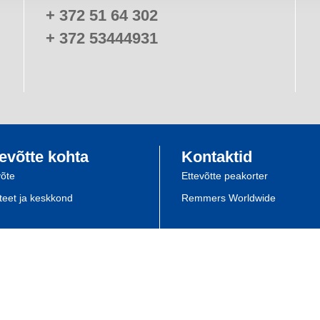
+ 372 51 64 302
+ 372 53444931
evõtte kohta
Kontaktid
võte
Ettevõtte peakorter
iteet ja keskkond
Remmers Worldwide