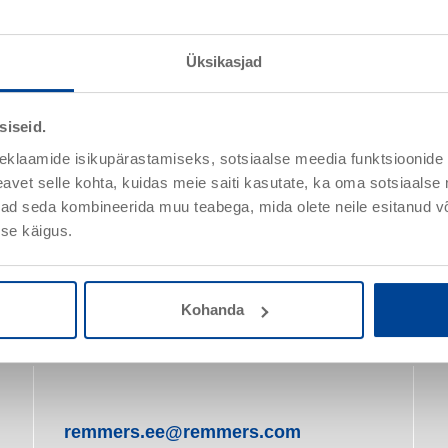
Üksikasjad
siseid.
eklaamide isikupärastamiseks, sotsiaalse meedia funktsioonide 
vet selle kohta, kuidas meie saiti kasutate, ka oma sotsiaalse 
ivad seda kombineerida muu teabega, mida olete neile esitanud 
se käigus.
Kohanda
remmers.ee@remmers.com