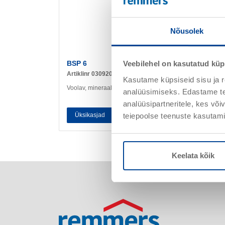
Nõusolek
BSP 6
Veebilehel on kasutatud küp
Artiklinr 030920
Kasutame küpsiseid sisu ja r
Voolav, mineraalne täite- ja injektsioonimört
analüüsimiseks. Edastame tea
analüüsipartneritele, kes võ
teiepoolse teenuste kasutami
Üksikasjad
Keelata kõik