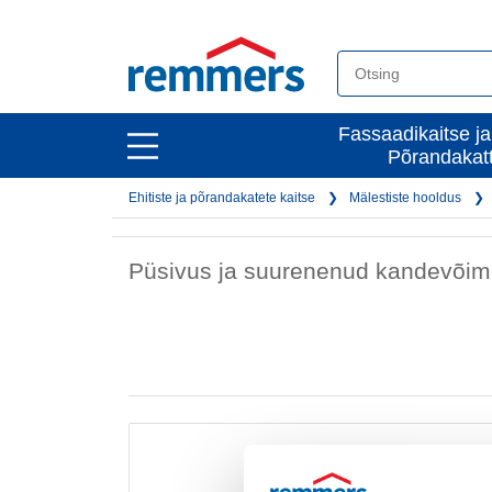
open
Fassaadikaitse ja
open
Põrandakat
main
main
navigation
Ehitiste ja põrandakatete kaitse
Mälestiste hooldus
navigation
Püsivus ja suurenenud kandevõi