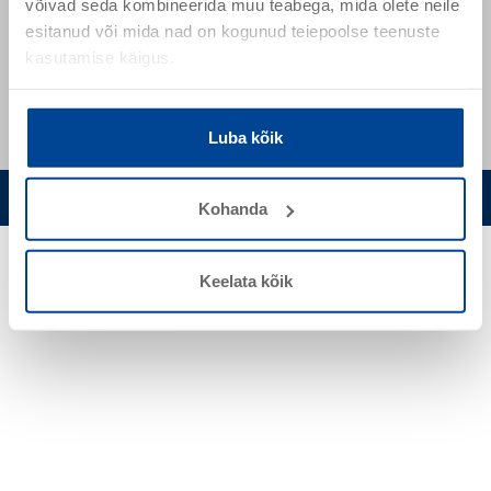
võivad seda kombineerida muu teabega, mida olete neile
+ 372 51 64 302
esitanud või mida nad on kogunud teiepoolse teenuste
kasutamise käigus.
+ 372 53444931
Luba kõik
Privaatsuspoliitika
Küpsisteriba seadistuste muutmine
Kohanda
Keelata kõik