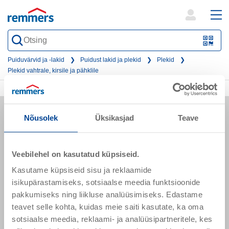
open
ope
search
mai
QR-
form
nav
Code
Puiduvärvid ja -lakid
Puidust lakid ja plekid
Plekid
Plekid vahtrale, kirsile ja pähklile
oder
Barc
scan
Nõusolek
Üksikasjad
Teave
Veebilehel on kasutatud küpsiseid.
Sõpruse pst 145
Kasutame küpsiseid sisu ja reklaamide
13425 Tallinn
isikupärastamiseks, sotsiaalse meedia funktsioonide
Eesti
pakkumiseks ning liikluse analüüsimiseks. Edastame
teavet selle kohta, kuidas meie saiti kasutate, ka oma
sotsiaalse meedia, reklaami- ja analüüsipartneritele, kes
remmers.ee@remmers.com