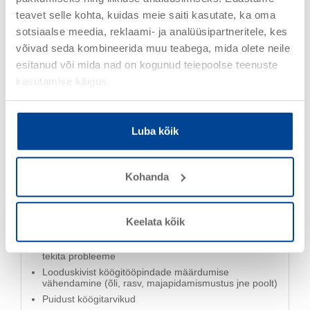
teavet selle kohta, kuidas meie saiti kasutate, ka oma
sotsiaalse meedia, reklaami- ja analüüsipartneritele, kes
võivad seda kombineerida muu teabega, mida olete neile
esitanud või mida nad on kogunud teiepoolse teenuste
Kasutusala
kasutamise käigus.
Luba kõik
Puit sisetingimustes
Puitpõrandad ja -trepid
Kohanda
Laua- ja töötasapinnad
Kvaliteetne täispuidust mööbel
Korkpõrandad
Keelata kõik
Paneelid ja liistud
Toiduainekindel: kokkupuutumine toiduainetega ei
tekita probleeme
Looduskivist köögitööpindade määrdumise
vähendamine (õli, rasv, majapidamismustus jne poolt)
Puidust köögitarvikud