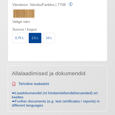
Värvitoon:
Värvitu/Farblos | 7708
Valige värv
Suurus / kogus
0,75 L
2,5 L
10 L
Allalaadimised ja dokumendid
Tehniline teabeleht
➥Lisadokumendid (nt hindamistõendid/aruanded) eri
keeltes
➥Further documents (e.g. test certificates / reports) in
different languages