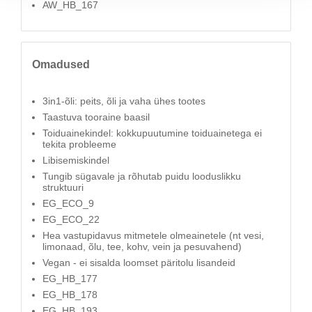
AW_HB_167
Omadused
3in1-õli: peits, õli ja vaha ühes tootes
Taastuva tooraine baasil
Toiduainekindel: kokkupuutumine toiduainetega ei
tekita probleeme
Libisemiskindel
Tungib sügavale ja rõhutab puidu looduslikku
struktuuri
EG_ECO_9
EG_ECO_22
Hea vastupidavus mitmetele olmeainetele (nt vesi,
limonaad, õlu, tee, kohv, vein ja pesuvahend)
Vegan - ei sisalda loomset päritolu lisandeid
EG_HB_177
EG_HB_178
EG_HB_193