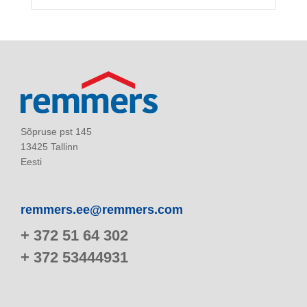
Sõpruse pst 145
13425 Tallinn
Eesti
remmers.ee@remmers.com
+ 372 51 64 302
+ 372 53444931