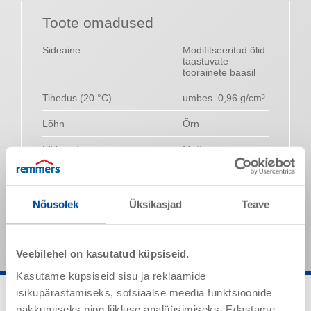
Toote omadused
Sideaine
Modifitseeritud õlid
taastuvate
toorainete baasil
Tihedus (20 °C)
umbes. 0,96 g/cm³
Lõhn
Õrn
Läikeaste
Matt
Viskoossus
umbes. 170 mPas
Nimetatud väärtused on tüüpilised tooteomadused ja need
Nõusolek
Üksikasjad
Teave
ei ole siduvate toote spetsifikatsioonidena mõistetavad.
Veebilehel on kasutatud küpsiseid.
Kasutame küpsiseid sisu ja reklaamide
isikupärastamiseks, sotsiaalse meedia funktsioonide
pakkumiseks ning liikluse analüüsimiseks. Edastame