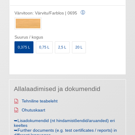
Värvitoon:
Värvitu/Farblos | 0695
Suurus / kogus
0,375 L
0,75 L
2,5 L
20 L
Allalaadimised ja dokumendid
Tehniline teabeleht
Ohutuskaart
➥Lisadokumendid (nt hindamistõendid/aruanded) eri
keeltes
➥Further documents (e.g. test certificates / reports) in