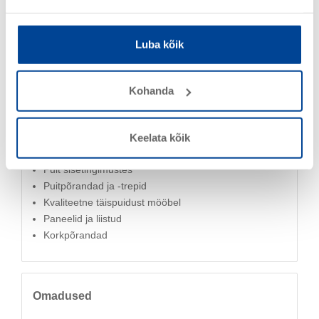
Luba kõik
Kasutusala
Kohanda
Keelata kõik
Puit sisetingimustes
Puitpõrandad ja -trepid
Kvaliteetne täispuidust mööbel
Paneelid ja liistud
Korkpõrandad
Omadused