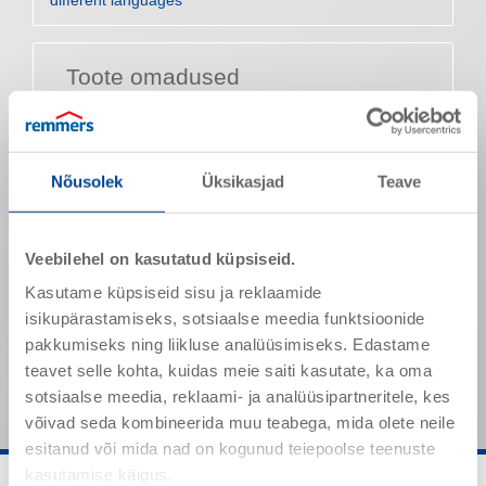
different languages
Toote omadused
Sideaine
Alküüdvaik
Tihedus
Umbes 0,85 g/cm³
Nõusolek
Üksikasjad
Teave
Lõhn
Mahe
Läikeaste
Matt
Veebilehel on kasutatud küpsiseid.
Läbivoolavus sek (20° C, DIN
12–14
Kasutame küpsiseid sisu ja reklaamide
4)
isikupärastamiseks, sotsiaalse meedia funktsioonide
Nimetatud väärtused on tüüpilised tooteomadused ja need
pakkumiseks ning liikluse analüüsimiseks. Edastame
ei ole siduvate toote spetsifikatsioonidena mõistetavad.
teavet selle kohta, kuidas meie saiti kasutate, ka oma
sotsiaalse meedia, reklaami- ja analüüsipartneritele, kes
võivad seda kombineerida muu teabega, mida olete neile
esitanud või mida nad on kogunud teiepoolse teenuste
kasutamise käigus.