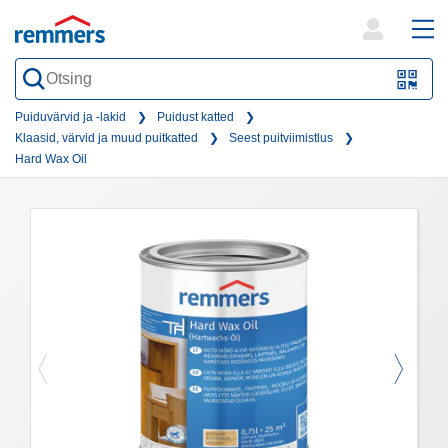
open
ope
search
mai
QR-
form
nav
Code
Puiduvärvid ja -lakid
Puidust katted
Klaasid, värvid ja muud puitkatted
Seest puitviimistlus
oder
Hard Wax Oil
Barc
scan