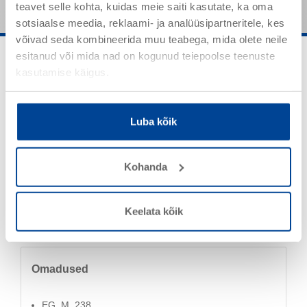
teavet selle kohta, kuidas meie saiti kasutate, ka oma
sotsiaalse meedia, reklaami- ja analüüsipartneritele, kes
võivad seda kombineerida muu teabega, mida olete neile
esitanud või mida nad on kogunud teiepoolse teenuste
kasutamise käigus.
Luba kõik
Kasutusala
Kohanda
AW_M_626
AW_M_627
AW_M_628
Keelata kõik
Omadused
EG_M_238