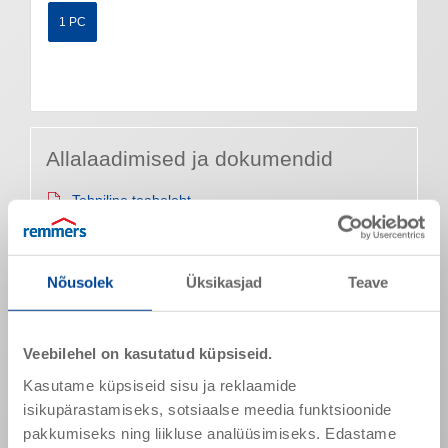
1 PC
Allalaadimised ja dokumendid
Tehniline teabeleht
➥Lisadokumendid (nt hindamistõendid/aruanded) eri
keeltes
➥Further documents (e.g. test certificates / reports) in
Nõusolek
Üksikasjad
Teave
different languages
Toote omadused
Veebilehel on kasutatud küpsiseid.
Kasutame küpsiseid sisu ja reklaamide
Nimetatud väärtused on tüüpilised tooteomadused ja need
isikupärastamiseks, sotsiaalse meedia funktsioonide
ei ole siduvate toote spetsifikatsioonidena mõistetavad.
pakkumiseks ning liikluse analüüsimiseks. Edastame