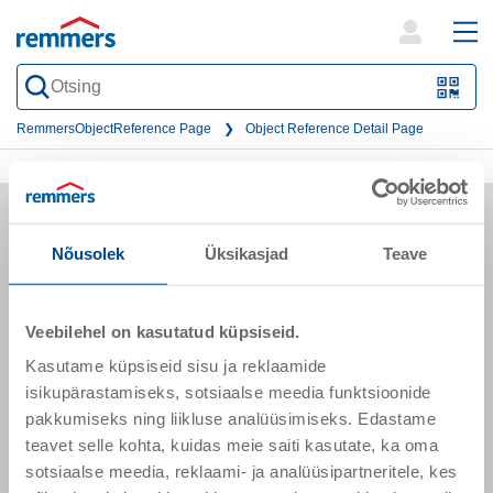
open
ope
search
mai
QR-
form
nav
Code
RemmersObjectReference Page
Object Reference Detail Page
oder
Barc
scan
Nõusolek
Üksikasjad
Teave
Sõpruse pst 145
Veebilehel on kasutatud küpsiseid.
13425 Tallinn
Kasutame küpsiseid sisu ja reklaamide
Eesti
isikupärastamiseks, sotsiaalse meedia funktsioonide
pakkumiseks ning liikluse analüüsimiseks. Edastame
teavet selle kohta, kuidas meie saiti kasutate, ka oma
remmers.ee@remmers.com
sotsiaalse meedia, reklaami- ja analüüsipartneritele, kes