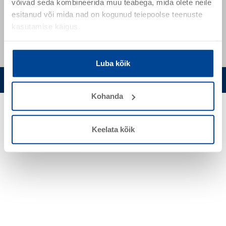
+ 372 51 64 302
võivad seda kombineerida muu teabega, mida olete neile
esitanud või mida nad on kogunud teiepoolse teenuste
+ 372 53444931
kasutamise käigus.
Luba kõik
Privaatsuspoliitika
Küpsisteriba seadistuste muutmine
Kohanda
Keelata kõik