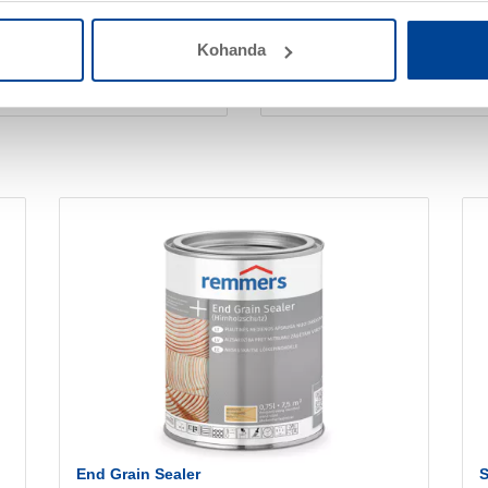
Väga hea nakkuvus aluspin
Kohanda
Plokikindel (vastavalt EN-9
Vähendab nikotiiniga värvum
End Grain Sealer
S