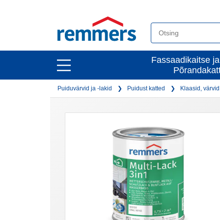
open
Fassaadikaitse ja
open
Põrandakat
main
main
navigation
Puiduvärvid ja -lakid
Puidust katted
Klaasid, värvid
navigation