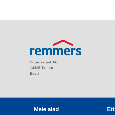
Sõpruse pst 145
13425 Tallinn
Eesti
Meie alad
Ett