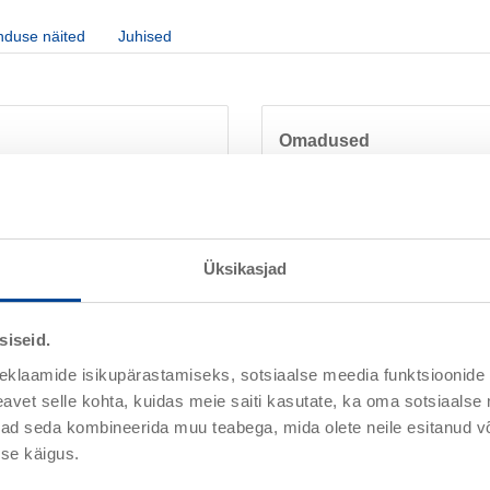
nduse näited
Juhised
Omadused
Vee baasil
Üksikasjad
Ventileeriv
Isoleeriv puidu parkainete s
Testitud korrosioonikaitse 
siseid.
Roostet inhibeeriv kruvi- ja
eklaamide isikupärastamiseks, sotsiaalse meedia funktsioonide 
Väga hea ilmastikukindlus j
vet selle kohta, kuidas meie saiti kasutate, ka oma sotsiaalse 
Hea servade katvus
ivad seda kombineerida muu teabega, mida olete neile esitanud 
Ilmastiku- ja niiskuskindel
se käigus.
Ei kolletu
-, akrülaat-, pulbervärvid ja
Väga madal määrdumine