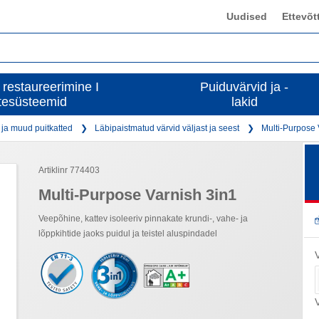
Uudised
Ettevõt
 restaureerimine I
Puiduvärvid ja -
tesüsteemid
lakid
 ja muud puitkatted
Läbipaistmatud värvid väljast ja seest
Multi-Purpose 
Artiklinr 774403
Multi-Purpose Varnish 3in1
Veepõhine, kattev isoleeriv pinnakate krundi-, vahe- ja
lõppkihtide jaoks puidul ja teistel aluspindadel