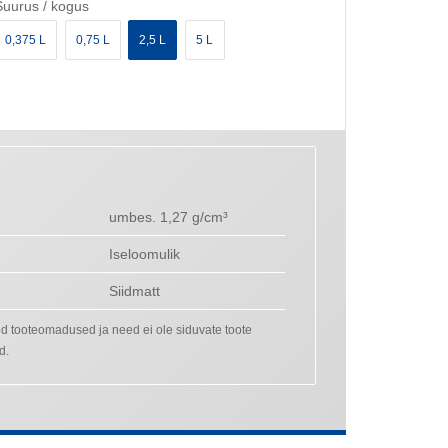
Suurus / kogus
0,375 L
0,75 L
2,5 L
5 L
umbes. 1,27 g/cm³
Iseloomulik
Siidmatt
ed tooteomadused ja need ei ole siduvate toote
d.