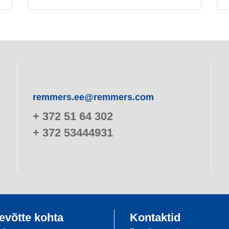
remmers.ee@remmers.com
+ 372 51 64 302
+ 372 53444931
evõtte kohta
Kontaktid