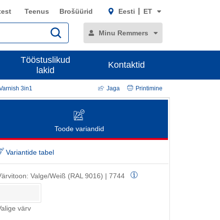
test
Teenus
Brošüürid
Eesti
ET
Minu Remmers
Tööstuslikud
Kontaktid
lakid
Varnish 3in1
Jaga
Printimine
Toode variandid
Variantide tabel
Värvitoon:
Valge/Weiß (RAL 9016) | 7744
Valige värv