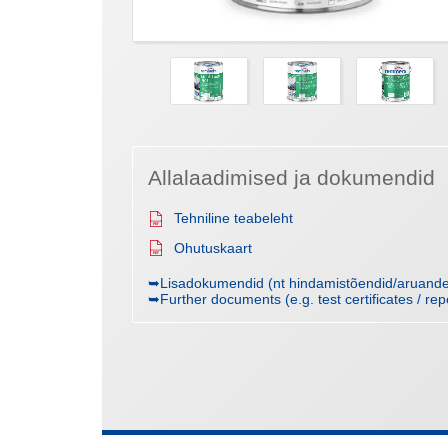
Allalaadimised ja dokumendid
Tehniline teabeleht
Ohutuskaart
➥Lisadokumendid (nt hindamistõendid/aruanded
➥Further documents (e.g. test certificates / rep