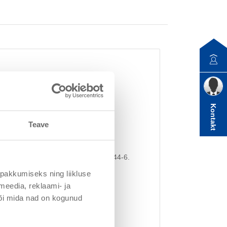
Kontakt
Teave
uhtes
vastavalt standardile DIN EN ISO 12944-6.
 naelapeadel
pakkumiseks ning liikluse
a vähene kriidistumine
meedia, reklaami- ja
või mida nad on kogunud