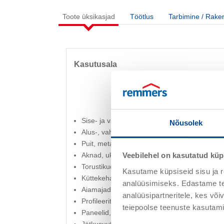
Toote üksikasjad
Töötlus
Tarbimine / Rake
Kasutusala
Sise- ja välitingimustes
Nõusolek
Alus-, vahe- ja viimistluskatmine
Puit, metall ja PVC
Aknad, uksed ja garaažiuksed
Veebilehel on kasutatud küp
Torustikud ja kanalisatsioonitorud
Kasutame küpsiseid sisu ja r
Küttekehad
analüüsimiseks. Edastame tea
Aiamajad, autovarjualused ja talveaiad
analüüsipartneritele, kes võ
Profileeritud lauad, aiad ja piirded
teiepoolse teenuste kasutami
Paneelid, lae- ja seinapaneelid
Jätkusuutlikud vanad pinnakatted, nagu alküüd