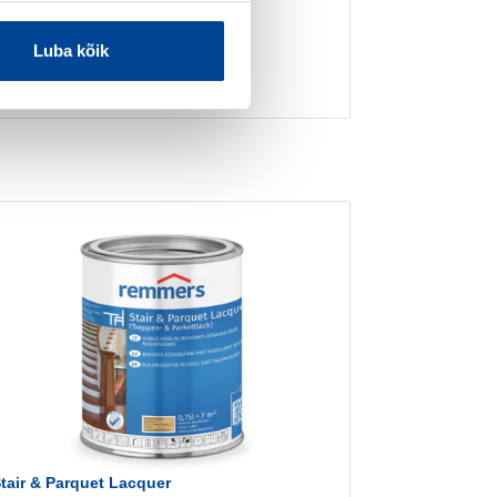
naga
Luba kõik
27-10)
ist
tair & Parquet Lacquer