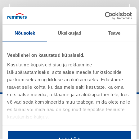
Toote omadused
Tihedus (20 °C)
U 1,2 g/cm³
Nõusolek
Üksikasjad
Teave
Lõhn
Mahe
Läikeaste
Siidjas matt
Veebilehel on kasutatud küpsiseid.
Nimetatud väärtused on tüüpilised tooteomadused ja need
Kasutame küpsiseid sisu ja reklaamide
ei ole siduvate toote spetsifikatsioonidena mõistetavad.
isikupärastamiseks, sotsiaalse meedia funktsioonide
pakkumiseks ning liikluse analüüsimiseks. Edastame
teavet selle kohta, kuidas meie saiti kasutate, ka oma
sotsiaalse meedia, reklaami- ja analüüsipartneritele, kes
võivad seda kombineerida muu teabega, mida olete neile
esitanud või mida nad on kogunud teiepoolse teenuste
kasutamise käigus.