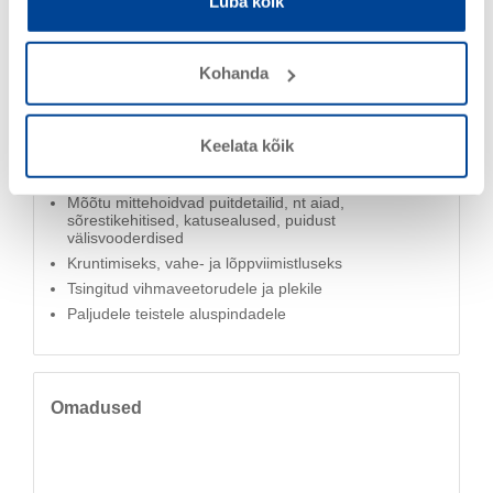
Luba kõik
Kasutusala
Kohanda
Puidule sise- ja välitingimustes
Keelata kõik
Piiratult mõõtu hoidvad puitdetailid, näiteks luugid,
voodrilauad, aiamajad
Mõõtu mittehoidvad puitdetailid, nt aiad,
sõrestikehitised, katusealused, puidust
välisvooderdised
Kruntimiseks, vahe- ja lõppviimistluseks
Tsingitud vihmaveetorudele ja plekile
Paljudele teistele aluspindadele
Omadused