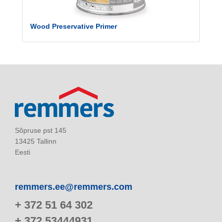
Wood Preservative Primer
Sõpruse pst 145
13425 Tallinn
Eesti
remmers.ee@remmers.com
+ 372 51 64 302
+ 372 53444931