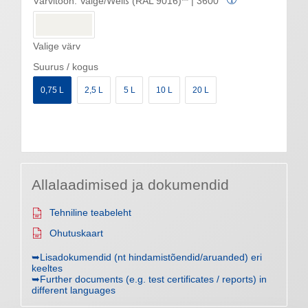
Värvitoon:
Valge/Weiß (RAL 9016)** | 3600
Valige värv
Suurus / kogus
0,75 L
2,5 L
5 L
10 L
20 L
Allalaadimised ja dokumendid
Tehniline teabeleht
Ohutuskaart
➥Lisadokumendid (nt hindamistõendid/aruanded) eri
keeltes
➥Further documents (e.g. test certificates / reports) in
different languages