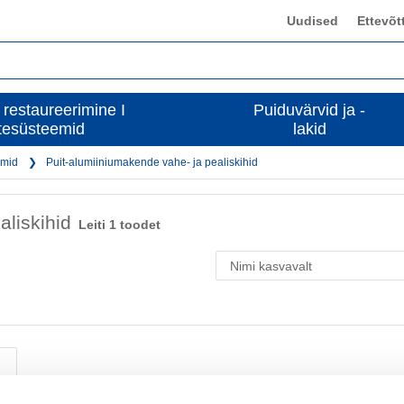
Uudised
Ettevõt
 restaureerimine I
Puiduvärvid ja -
tesüsteemid
lakid
emid
Puit-alumiiniumakende vahe- ja pealiskihid
aliskihid
Leiti 1 toodet