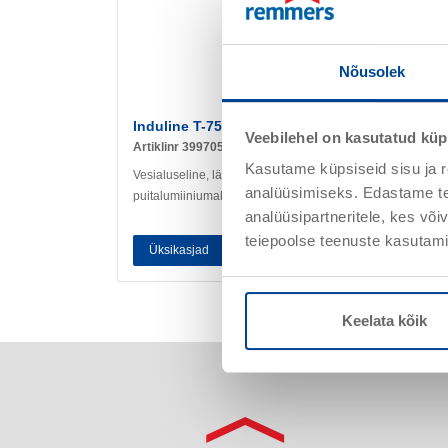
Nõusolek
Induline T-756 Plus
Veebilehel on kasutatud küp
Artiklinr 399705
Kasutame küpsiseid sisu ja r
Vesialuseline, läbipaistev vahe- ja viimistlusvärv
analüüsimiseks. Edastame tea
puitalumiiniumakendele ja teistele detailidele
analüüsipartneritele, kes võ
teiepoolse teenuste kasutami
Üksikasjad
Keelata kõik