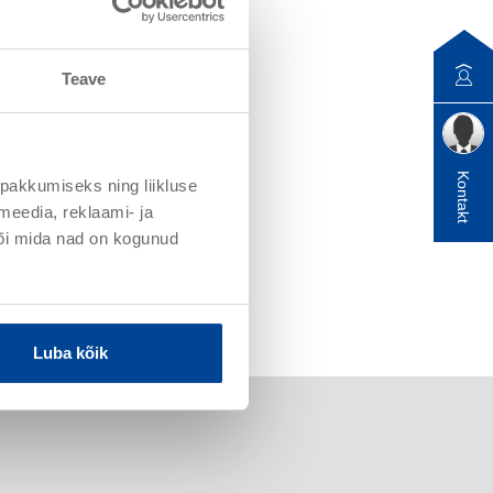
Teave
Kontakt
pakkumiseks ning liikluse
meedia, reklaami- ja
või mida nad on kogunud
Luba kõik