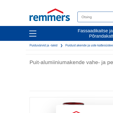
open
Fassaadikaitse ja
open
Põrandakat
main
main
navigation
Puiduvärvid ja -lakid
Puidust akende ja uste kattesüste
navigation
Puit-alumiiniumakende vahe- ja pe