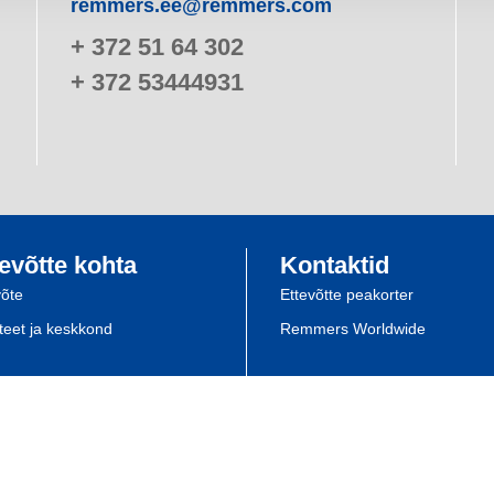
remmers.ee@remmers.com
+ 372 51 64 302
+ 372 53444931
evõtte kohta
Kontaktid
võte
Ettevõtte peakorter
iteet ja keskkond
Remmers Worldwide