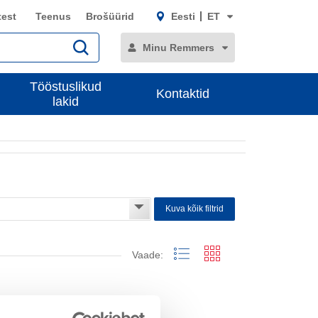
test
Teenus
Brošüürid
Eesti
ET
Minu Remmers
Tööstuslikud
Kontaktid
lakid
Kuva kõik filtrid
Vaade: