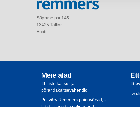
Sõpruse pst 145
13425 Tallinn
Eesti
Meie alad
Ett
Ehitiste kaitse- ja
Ette
põrandakaitsevahendid
Kval
Puitvärv Remmers puiduvärvid, -
lakid, -värvid ja palju muud
Spetsialisti planeerimine