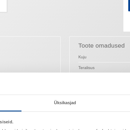
Toote omadused
Kuju
Teralisus
) eri keeltes
Puistetihedus
orts) in different languages
Nimetatud väärtused on tüüpilis
spetsifikatsioonidena mõistetava
Üksikasjad
siseid.