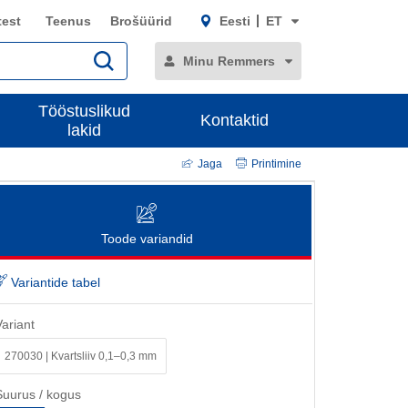
test
Teenus
Brošüürid
Eesti
ET
Minu Remmers
Tööstuslikud
Kontaktid
lakid
Jaga
Printimine
Toode variandid
Variantide tabel
Variant
270030 | Kvartsliiv 0,1–0,3 mm
Suurus / kogus