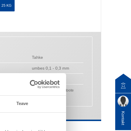
25 KG
Tahke
umbes 0,1 - 0,3 mm
1,5 g/cm³
ed tooteomadused ja need ei ole siduvate toote
d.
Teave
Kontakt