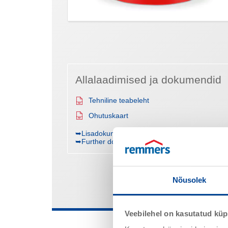
Allalaadimised ja dokumendid
Tehniline teabeleht
Ohutuskaart
➥Lisadokumendid (nt hindamistõendid/aruanded
➥Further documents (e.g. test certificates / rep
Nõusolek
Veebilehel on kasutatud küp