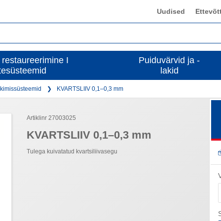
Uudised
Ettevõt
 restaureerimine I
Puiduvärvid ja -
tesüsteemid
lakid
kimissüsteemid
KVARTSLIIV 0,1–0,3 mm
Artiklinr 27003025
KVARTSLIIV 0,1–0,3 mm
Tulega kuivatatud kvartsiliivasegu