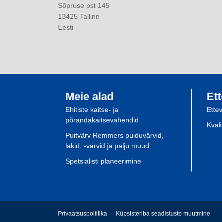
Sõpruse pst 145
13425 Tallinn
Eesti
Meie alad
Ett
Ehitiste kaitse- ja
Ette
põrandakaitsevahendid
Kval
Puitvärv Remmers puiduvärvid, -
lakid, -värvid ja palju muud
Spetsialisti planeerimine
Privaatsuspoliitika
Küpsisteriba seadistuste muutmine