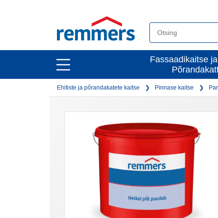
open
Fassaadikaitse ja
open
Põrandakat
main
main
navigation
Ehitiste ja põrandakatete kaitse
Pinnase kaitse
Par
navigation