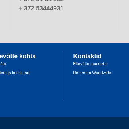
+ 372 53444931
evõtte kohta
Kontaktid
võte
Ettevõtte peakorter
iteet ja keskkond
Remmers Worldwide