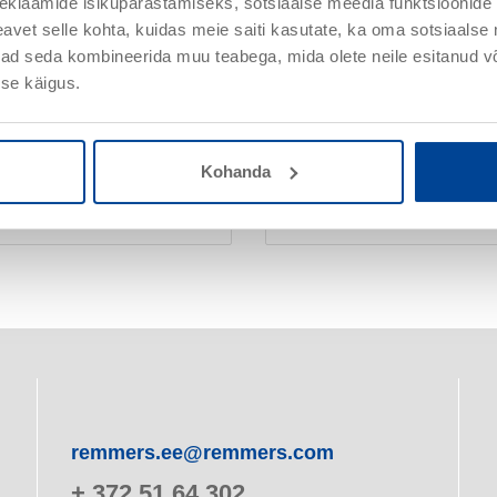
eklaamide isikupärastamiseks, sotsiaalse meedia funktsioonide 
nduse näited
Juhised
vet selle kohta, kuidas meie saiti kasutate, ka oma sotsiaalse 
ivad seda kombineerida muu teabega, mida olete neile esitanud 
se käigus.
Omadused
Kohanda
Uhutud
Tulega kuivatatud
remmers.ee@remmers.com
+ 372 51 64 302