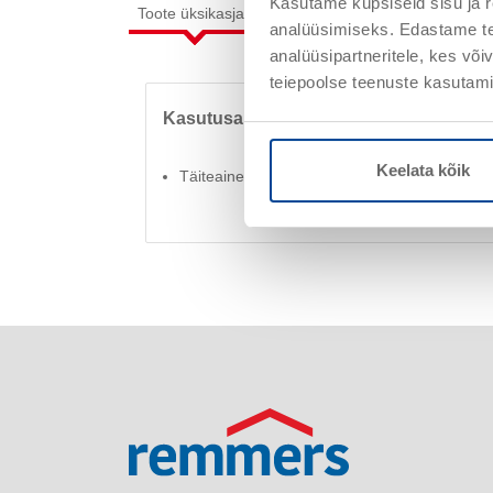
Kasutame küpsiseid sisu ja r
Toote üksikasjad
Töötlus
Tarbimine / Rake
analüüsimiseks. Edastame tea
analüüsipartneritele, kes võ
teiepoolse teenuste kasutami
Kasutusala
Keelata kõik
Täiteaine sobivatele Remmersi süsteemidele