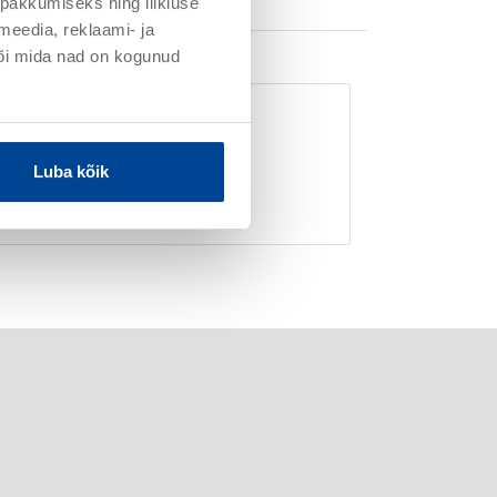
pakkumiseks ning liikluse
meedia, reklaami- ja
või mida nad on kogunud
Luba kõik