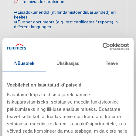
Toimivusdeklaratsioon
➥Lisadokumendid (nt hindamistõendid/aruanded) eri
keeltes
➥Further documents (e.g. test certificates / reports) in
different languages
Toote omadused
Kuivaine sisaldus
65 M-%
Nõusolek
Üksikasjad
Teave
Komponent A
Tihedus (20 °C)
1,5 g/cm³
Veebilehel on kasutatud küpsiseid.
Toimeaine sisaldus
400 mPa s
Kasutame küpsiseid sisu ja reklaamide
isikupärastamiseks, sotsiaalse meedia funktsioonide
Komponent B
pakkumiseks ning liikluse analüüsimiseks. Edastame
Tihedus (20 °C)
1,1 g/cm³
teavet selle kohta, kuidas meie saiti kasutate, ka oma
Toimeaine sisaldus
200 mPa s
sotsiaalse meedia, reklaami- ja analüüsipartneritele, kes
võivad seda kombineerida muu teabega, mida olete neile
Segamine