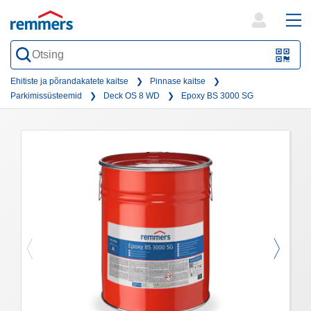
open
ope
search
mai
QR-
form
nav
Code
Ehitiste ja põrandakatete kaitse
Pinnase kaitse
Parkimissüsteemid
Deck OS 8 WD
Epoxy BS 3000 SG
oder
Barc
scan