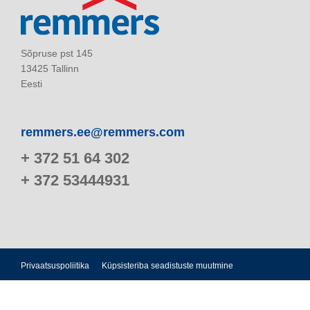
Sõpruse pst 145
13425 Tallinn
Eesti
remmers.ee@remmers.com
+ 372 51 64 302
+ 372 53444931
Privaatsuspoliitika
Küpsisteriba seadistuste muutmine