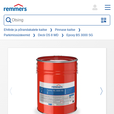
open
ope
search
mai
QR-
form
nav
Code
Ehitiste ja põrandakatete kaitse
Pinnase kaitse
Parkimissüsteemid
Deck OS 8 WD
Epoxy BS 3000 SG
oder
Barc
scan