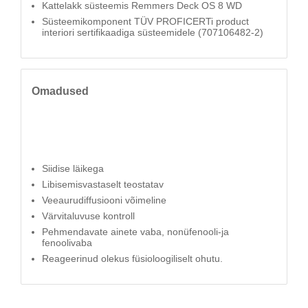
Kattelakk süsteemis Remmers Deck OS 8 WD
Süsteemikomponent TÜV PROFICERTi product
interiori sertifikaadiga süsteemidele (707106482-2)
Omadused
Siidise läikega
Libisemisvastaselt teostatav
Veeaurudiffusiooni võimeline
Värvitaluvuse kontroll
Pehmendavate ainete vaba, nonüfenooli-ja
fenoolivaba
Reageerinud olekus füsioloogiliselt ohutu.