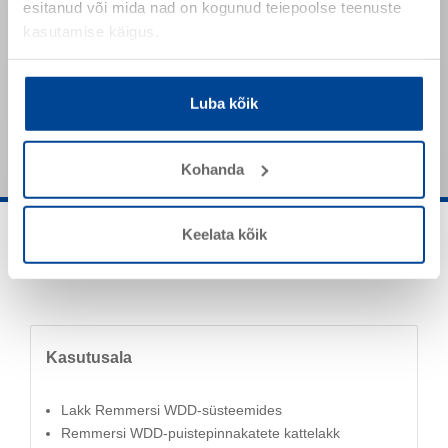
esitanud või mida nad on kogunud teiepoolse teenuste
Tihedus (20 °C)
1,4 g/cm³
kasutamise käigus.
Toimeaine sisaldus
750 mPa s
Nimetatud väärtused on tüüpilised tooteomadused ja need
Luba kõik
ei ole siduvate toote spetsifikatsioonidena mõistetavad.
Kohanda
Keelata kõik
Kasutusala
Lakk Remmersi WDD-süsteemides
Remmersi WDD-puistepinnakatete kattelakk