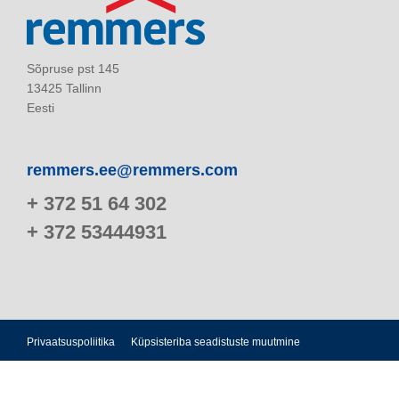
Sõpruse pst 145
13425 Tallinn
Eesti
remmers.ee@remmers.com
+ 372 51 64 302
+ 372 53444931
Privaatsuspoliitika
Küpsisteriba seadistuste muutmine