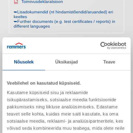
Toimivusdeklaratsioon
➥Lisadokumendid (nt hindamistõendid/aruanded) eri
keeltes
➥Further documents (e.g. test certificates / reports) in
different languages
Toote omadused
Kuivaine sisaldus
65 M-%
Nõusolek
Üksikasjad
Teave
Komponent A
Tihedus (20 °C)
1,5 g/cm³
Veebilehel on kasutatud küpsiseid.
Toimeaine sisaldus
400 mPa s
Kasutame küpsiseid sisu ja reklaamide
isikupärastamiseks, sotsiaalse meedia funktsioonide
Komponent B
pakkumiseks ning liikluse analüüsimiseks. Edastame
Tihedus (20 °C)
1,1 g/cm³
teavet selle kohta, kuidas meie saiti kasutate, ka oma
Toimeaine sisaldus
200 mPa s
sotsiaalse meedia, reklaami- ja analüüsipartneritele, kes
võivad seda kombineerida muu teabega, mida olete neile
Segamine