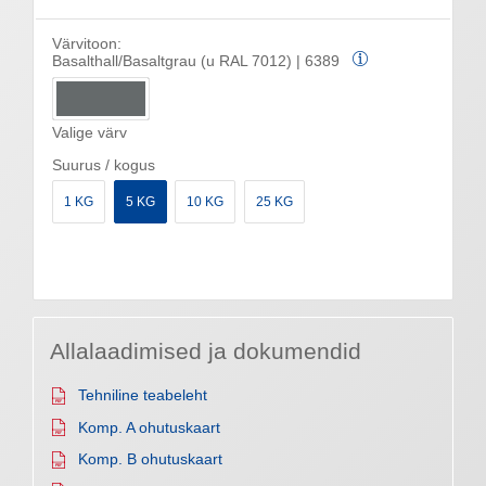
Värvitoon:
Basalthall/Basaltgrau (u RAL 7012) | 6389
Valige värv
Suurus / kogus
1 KG
5 KG
10 KG
25 KG
Allalaadimised ja dokumendid
Tehniline teabeleht
Komp. A ohutuskaart
Komp. B ohutuskaart