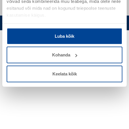
võivad seda kombineerida muu teabega, mida olete neile
esitanud või mida nad on kogunud teiepoolse teenuste
kasutamise käigus.
Privaatsuspoliitika
Küpsisteriba seadistuste muutmine
Luba kõik
Kohanda
Keelata kõik