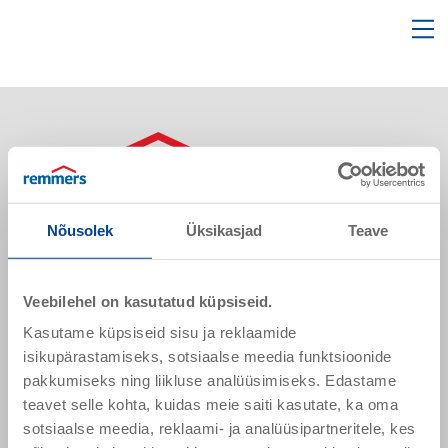
open
ope
search
mai
form
nav
Sõpruse pst 145
Nõusolek
Üksikasjad
Teave
13425 Tallinn
Eesti
Veebilehel on kasutatud küpsiseid.
Kasutame küpsiseid sisu ja reklaamide
remmers.ee@remmers.com
isikupärastamiseks, sotsiaalse meedia funktsioonide
+ 372 51 64 302
pakkumiseks ning liikluse analüüsimiseks. Edastame
+ 372 53444931
teavet selle kohta, kuidas meie saiti kasutate, ka oma
sotsiaalse meedia, reklaami- ja analüüsipartneritele, kes