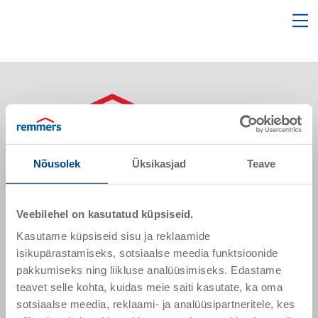
open
ope
search
mai
form
nav
Sõpruse pst 145
Nõusolek
Üksikasjad
Teave
13425 Tallinn
Eesti
Veebilehel on kasutatud küpsiseid.
Kasutame küpsiseid sisu ja reklaamide
remmers.ee@remmers.com
isikupärastamiseks, sotsiaalse meedia funktsioonide
+ 372 51 64 302
pakkumiseks ning liikluse analüüsimiseks. Edastame
+ 372 53444931
teavet selle kohta, kuidas meie saiti kasutate, ka oma
sotsiaalse meedia, reklaami- ja analüüsipartneritele, kes