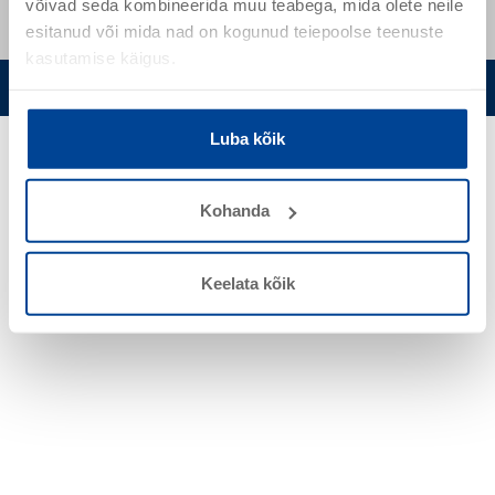
võivad seda kombineerida muu teabega, mida olete neile
esitanud või mida nad on kogunud teiepoolse teenuste
kasutamise käigus.
Privaatsuspoliitika
Küpsisteriba seadistuste muutmine
Luba kõik
Kohanda
Keelata kõik