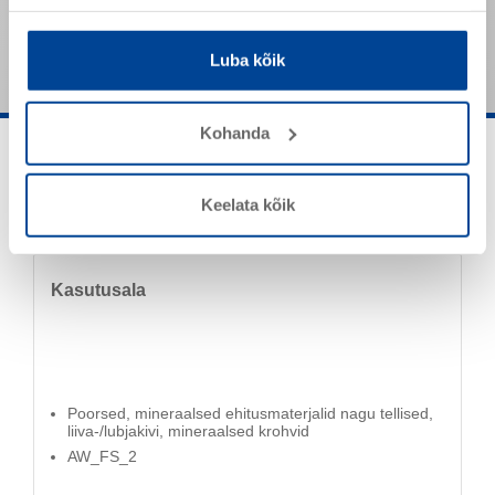
Nimetatud väärtused on tüüpilised tooteomadused ja need
ei ole siduvate toote spetsifikatsioonidena mõistetavad.
Luba kõik
Kohanda
Keelata kõik
Kasutusala
Poorsed, mineraalsed ehitusmaterjalid nagu tellised,
liiva-/lubjakivi, mineraalsed krohvid
AW_FS_2