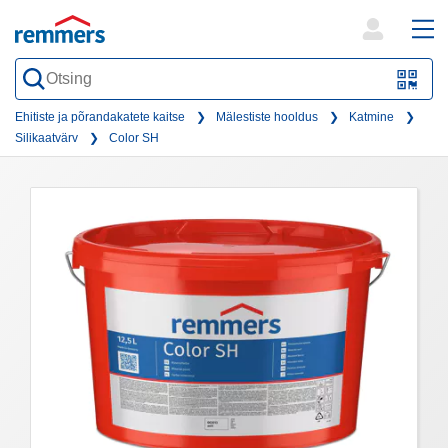
open
ope
search
mai
QR-
form
nav
Code
Ehitiste ja põrandakatete kaitse
Mälestiste hooldus
Katmine
Silikaatvärv
Color SH
oder
Barc
scan