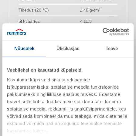
Tihedus (20 °C)
1.40 g/cm³
pH-väärtus
< 11.5
Pigment
UV-stable mineral
pigments
Nõusolek
Üksikasjad
Teave
Viskoossus
Thixotropic
Reageerinud olekus.
Veebilehel on kasutatud küpsiseid.
Läikeaste
Matt
Kasutame küpsiseid sisu ja reklaamide
Very good
isikupärastamiseks, sotsiaalse meedia funktsioonide
Veeauru läbilaskvus
> 95%
pakkumiseks ning liikluse analüüsimiseks. Edastame
teavet selle kohta, kuidas meie saiti kasutate, ka oma
Veeauru läbilaskvus
s
≤ 0.04 m
d
(DIN EN ISO 7783-2)
sotsiaalse meedia, reklaami- ja analüüsipartneritele, kes
võivad seda kombineerida muu teabega, mida olete neile
Veeneeldumistegur
w ≤ 0.20 kg/(m² ∙
esitanud või mida nad on kogunud teiepoolse teenuste
(DIN EN 1062-3)
h
)
0.5
kasutamise käigus.