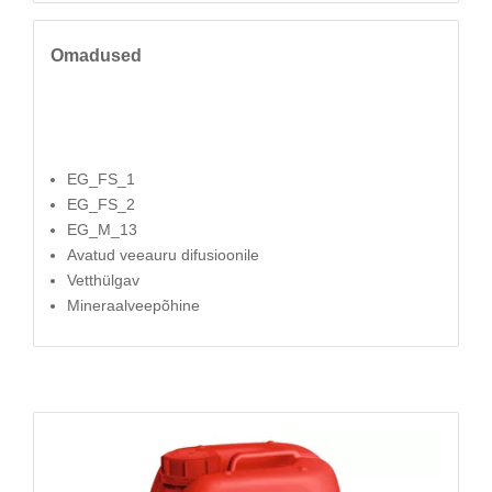
Omadused
EG_FS_1
EG_FS_2
EG_M_13
Avatud veeauru difusioonile
Vetthülgav
Mineraalveepõhine