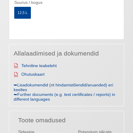
Suurus / kogus
12,5 L
Allalaadimised ja dokumendid
Tehniline teabeleht
Ohutuskaart
➥Lisadokumendid (nt hindamistõendid/aruanded) eri
keeltes
➥Further documents (e.g. test certificates / reports) in
different languages
Toote omadused
Sideaine
Potassium silicate