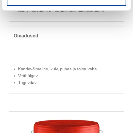
Süsteemi koostisosa ehitiste hüdroisolatsiooniks
Sobiv imavatele mineraalsetele aluspindadele
Omadused
Kandevõimeline, kuiv, puhas ja tolmuvaba
Vetthülgav
Tugevdav