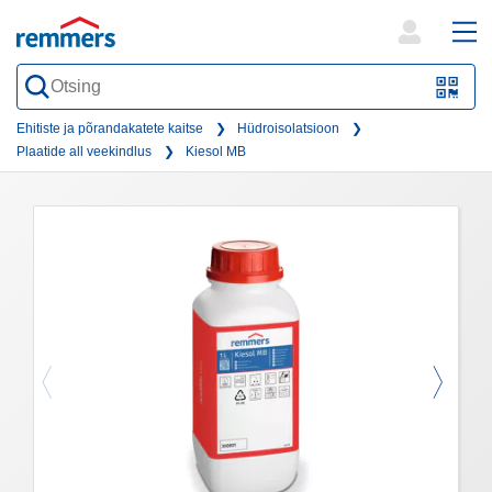
open
ope
search
mai
QR-
form
nav
Code
Ehitiste ja põrandakatete kaitse
Hüdroisolatsioon
Plaatide all veekindlus
Kiesol MB
oder
Barc
scan