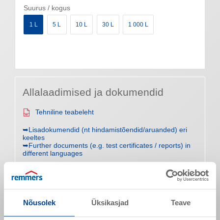
Suurus / kogus
1 L
5 L
10 L
30 L
1 000 L
Allalaadimised ja dokumendid
Tehniline teabeleht
➥Lisadokumendid (nt hindamistõendid/aruanded) eri
keeltes
➥Further documents (e.g. test certificates / reports) in
different languages
Toote omadused
Nõusolek
Üksikasjad
Teave
Välimus
piimjas