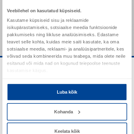
Tihedus (20 °C)
1,01 g/cm³
Veebilehel on kasutatud küpsiseid.
pH-väärtus
11
Kasutame küpsiseid sisu ja reklaamide
Nimetatud väärtused on tüüpilised tooteomadused ja need
isikupärastamiseks, sotsiaalse meedia funktsioonide
ei ole siduvate toote spetsifikatsioonidena mõistetavad.
pakkumiseks ning liikluse analüüsimiseks. Edastame
teavet selle kohta, kuidas meie saiti kasutate, ka oma
sotsiaalse meedia, reklaami- ja analüüsipartneritele, kes
võivad seda kombineerida muu teabega, mida olete neile
esitanud või mida nad on kogunud teiepoolse teenuste
kasutamise käigus.
Luba kõik
Kasutusala
Kohanda
Keelata kõik