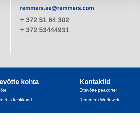
remmers.ee@remmers.com
+ 372 51 64 302
+ 372 53444931
evõtte kohta
Kontaktid
võte
Ettevõtte peakorter
iteet ja keskkond
Remmers Worldwide