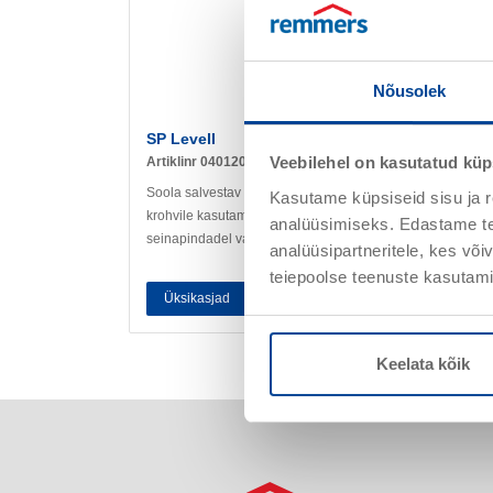
Nõusolek
SP Levell
Veebilehel on kasutatud küp
Artiklinr 040120
Soola salvestav poorne aluskrohv Remmersi Sanierputz-
Kasutame küpsiseid sisu ja r
krohvile kasutamiseks niisketel ja soolakoormusega
analüüsimiseks. Edastame tea
seinapindadel vastavalt WTA
analüüsipartneritele, kes võ
teiepoolse teenuste kasutami
Üksikasjad
Keelata kõik