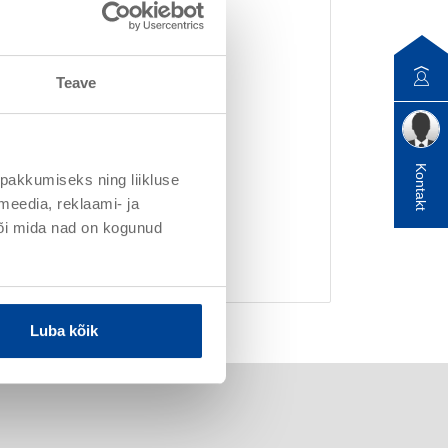
Teave
SP Top Q2
Artiklinr 040825
Kontakt
Mineraalne peenkrohv
pakkumiseks ning liikluse
meedia, reklaami- ja
või mida nad on kogunud
Üksikasjad
Luba kõik