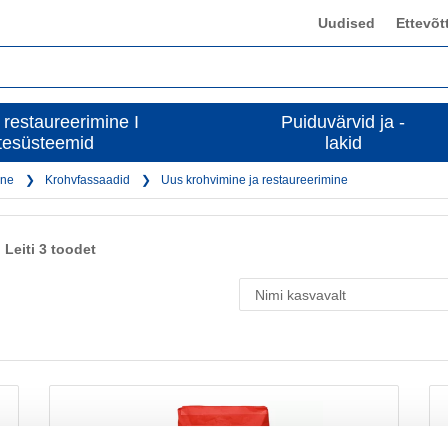
Uudised
Ettevõt
 restaureerimine I
Puiduvärvid ja -
tesüsteemid
lakid
one
Krohvfassaadid
Uus krohvimine ja restaureerimine
Leiti 3 toodet