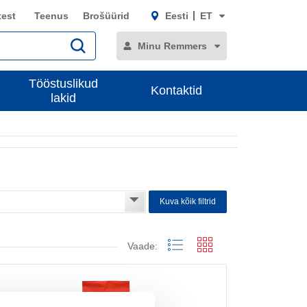
test
Teenus
Brošüürid
Eesti
ET
Minu Remmers
Tööstuslikud
Kontaktid
lakid
Kuva kõik filtrid
Vaade: