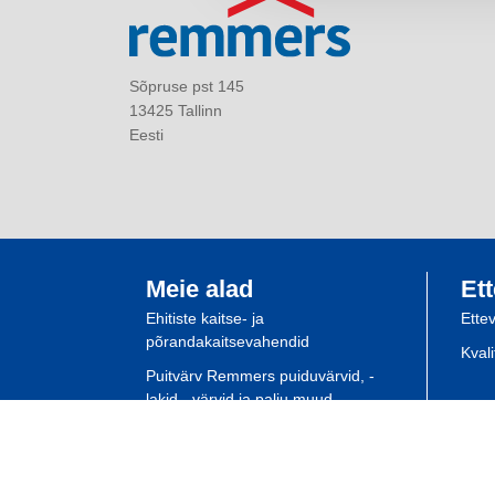
Sõpruse pst 145
13425 Tallinn
Eesti
Meie alad
Ett
Ehitiste kaitse- ja
Ette
põrandakaitsevahendid
Kval
Puitvärv Remmers puiduvärvid, -
lakid, -värvid ja palju muud
Spetsialisti planeerimine