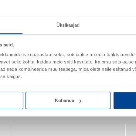
Üksikasjad
SP Prep
siseid.
Artiklinr 040030
WTA nõuetele vastav eelpritsemört
eklaamide isikupärastamiseks, sotsiaalse meedia funktsioonide 
vet selle kohta, kuidas meie saiti kasutate, ka oma sotsiaalse 
ivad seda kombineerida muu teabega, mida olete neile esitanud 
se käigus.
Üksikasjad
Kohanda