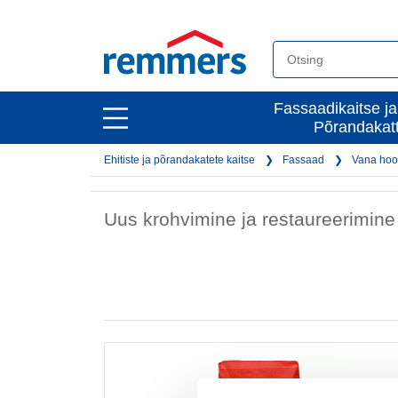
open
Fassaadikaitse ja
open
Põrandakat
main
main
navigation
Ehitiste ja põrandakatete kaitse
Fassaad
Vana ho
navigation
Uus krohvimine ja restaureerimine