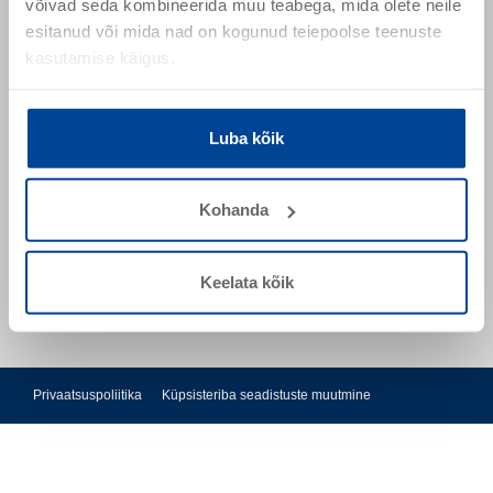
võivad seda kombineerida muu teabega, mida olete neile
esitanud või mida nad on kogunud teiepoolse teenuste
kasutamise käigus.
Sõpruse pst 145
13425 Tallinn
Eesti
Luba kõik
remmers.ee@remmers.com
Kohanda
+ 372 51 64 302
+ 372 53444931
Keelata kõik
Privaatsuspoliitika
Küpsisteriba seadistuste muutmine