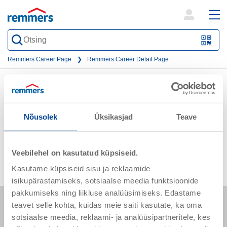
open
ope
search
mai
QR-
form
nav
Code
Remmers Career Page
Remmers Career Detail Page
oder
Barc
Period
scan
Nõusolek
Üksikasjad
Teave
Immediately - open-ended
Veebilehel on kasutatud küpsiseid.
Kasutame küpsiseid sisu ja reklaamide
isikupärastamiseks, sotsiaalse meedia funktsioonide
pakkumiseks ning liikluse analüüsimiseks. Edastame
teavet selle kohta, kuidas meie saiti kasutate, ka oma
sotsiaalse meedia, reklaami- ja analüüsipartneritele, kes