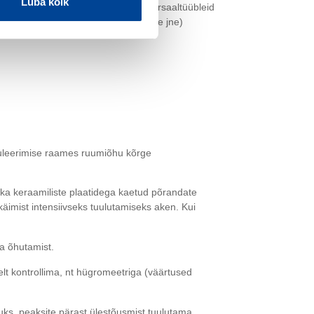
Luba kõik
lidele ettenähtud tüübleid, nt universaaltüübleid
 ülemiste köögikappide, trepipiirete jne)
eguleerimise raames ruumiõhu kõrge
ja ka keraamiliste plaatidega kaetud põrandate
käimist intensiivseks tuulutamiseks aken. Kui
ga õhutamist.
selt kontrollima, nt hügromeetriga (väärtused
ks, peaksite pärast ülestõusmist tuulutama