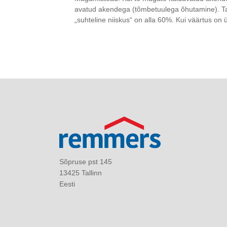
avatud akendega (tõmbetuulega õhutamine). Talve
„suhteline niiskus“ on alla 60%. Kui väärtus on 
Sõpruse pst 145
13425 Tallinn
Eesti