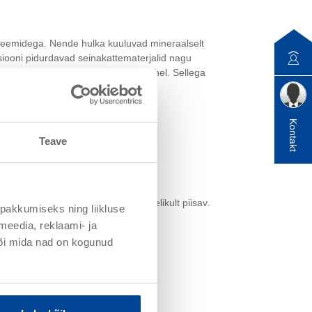
steemidega. Nende hulka kuuluvad mineraalselt
usiooni pidurdavad seinakattematerjalid nagu
vahetust iQ-Thermi ja siseruumi vahel. Sellega
Kontakt
Teave
stu paksus) kaugus on üldjuhul täielikult piisav.
pakkumiseks ning liikluse
meedia, reklaami- ja
või mida nad on kogunud