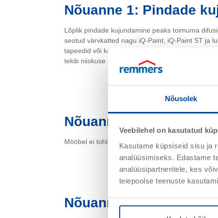
Nõuanne 1: Pindade k
Lõplik pindade kujundamine peaks toimuma difusio
seotud värvkatted nagu iQ-Paint, iQ-Paint ST ja l
tapeedid või ka lateksvärvid mõjuvad iQ-Therm-sü
tekib niiskuse akumuleerimise oht seinamaterjali see
Nõusolek
Nõuanne 2: Mööbel
Veebilehel on kasutatud küp
Mööbel ei tohiks puutuda otse vastu seina, et tagad
Kasutame küpsiseid sisu ja r
analüüsimiseks. Edastame tea
analüüsipartneritele, kes võ
teiepoolse teenuste kasutami
Nõuanne 3: Raskuste k