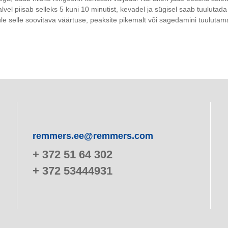
l piisab selleks 5 kuni 10 minutist, kevadel ja sügisel saab tuulutad
üle selle soovitava väärtuse, peaksite pikemalt või sagedamini tuulutama
remmers.ee@remmers.com
+ 372 51 64 302
+ 372 53444931