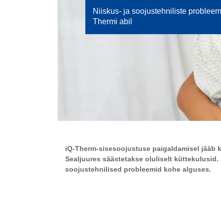
Niiskus- ja soojustehniliste probleem
Thermi abil
iQ-Therm-sisesoojustuse paigaldamisel jääb kü
Sealjuures säästetakse oluliselt küttekulusid.
soojustehnilised probleemid kohe alguses.