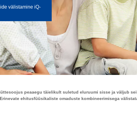
ide välistamine iQ-
ttesoojus peaaegu täielikult suletud eluruumi sisse ja väljub sei
Erinevate ehitusfüüsikaliste omaduste kombineerimisega välistata