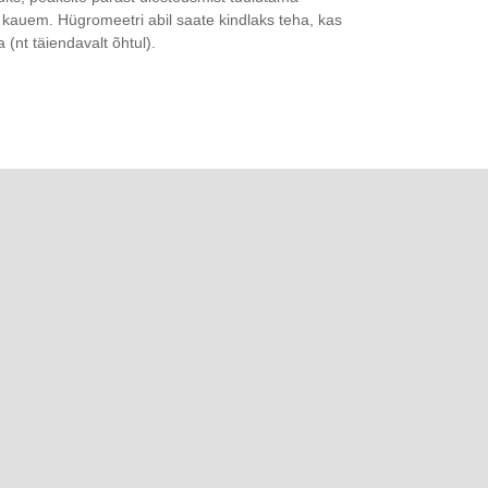
a kauem. Hügromeetri abil saate kindlaks teha, kas
 (nt täiendavalt õhtul).