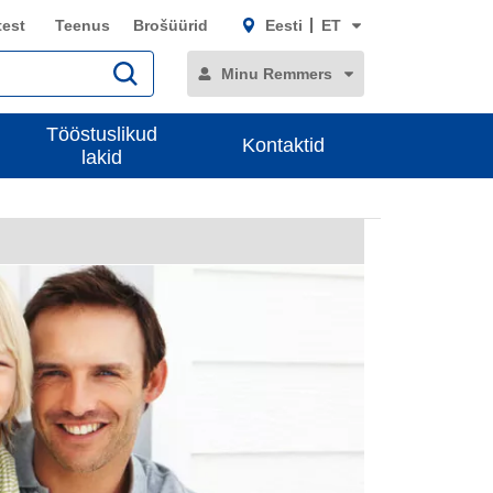
test
Teenus
Brošüürid
Eesti
ET
Minu Remmers
Tööstuslikud
Kontaktid
lakid