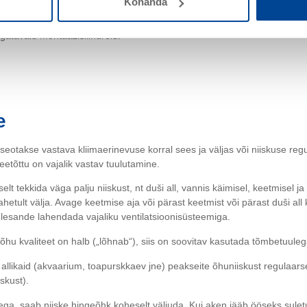
Kohanda
ate seinalampide jne kinnitamiseks tuleks kasutada isolatsioonimaterja
le väiksemate raskuste kinnitamisel probleemiks. Suuremate raskuste (nt
gatavaid montaažisilindreid.
e
 seotakse vastava kliimaerinevuse korral sees ja väljas või niiskuse r
eetõttu on vajalik vastav tuulutamine.
lt tekkida väga palju niiskust, nt duši all, vannis käimisel, keetmisel 
etult välja. Avage keetmise aja või pärast keetmist või pärast duši all 
ülesande lahendada vajaliku ventilatsioonisüsteemiga.
i õhu kvaliteet on halb („lõhnab“), siis on soovitav kasutada tõmbetuule
se allikaid (akvaarium, toapurskkaev jne) peakseite õhuniiskust regulaar
skust).
a, saab niiske hingeõhk koheselt väljuda. Kui aken jääb ööseks suletu