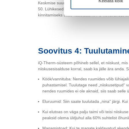
Keelata kõik
Keskmise suurusega raskuste nagu piltide, väiksem
50. Lühikesed naelad, pikkusega kuni 2,5 cm, ei o
kinnitamiseks saab kasutada nt PU-kõvavahust lõi
Soovitus 4: Tuulutamin
iQ-Therm-süsteem põhineb sellel, et niiskust, mis
niiskusesisalduse korral, saab ka jälle ära anda. S
Köök/vannituba: Nendes ruumides võib lühiajalise
puhastamisel. Tuulutage need „niiskusetipud“ vah
nendes ruumides ei ole aknaid, siis saab selle 
Eluruumid: Siin saate tuulutada „nina“ järgi. Ku
Kui elutoas on väga palju taimi või teisi niisku
peaksid olema üldjuhul alla 60% suhtelist õhunii
Magamistoad: Kui te magate kaldavatud akendeg