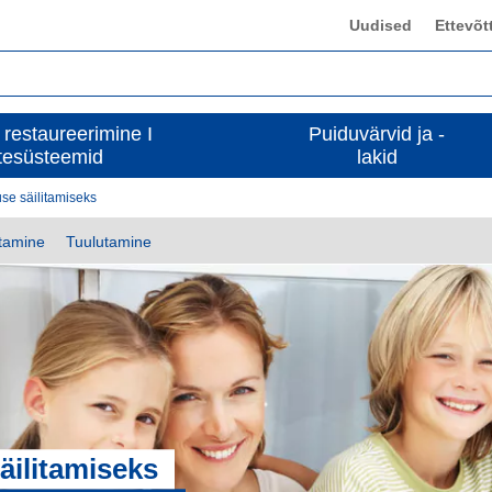
Uudised
Ettevõt
 restaureerimine I
Puiduvärvid ja -
tesüsteemid
lakid
se säilitamiseks
itamine
Tuulutamine
äilitamiseks