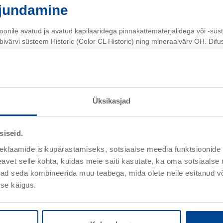
ujundamine
onile avatud ja avatud kapilaaridega pinnakattematerjalidega või -sü
ubivärvi süsteem Historic (Color CL Historic) ning mineraalvärv OH. Dif
steemi funktsionaalsusele seda tõkestavalt. Need vähendavad niikuse 
 või peal. Pikaajalisi järgnevaid kahjustusi ei saa siis välistada.
Üksikasjad
siseid.
a seinamaterjali ja mööbli vaheline konvektsioon. 1,5 kuni 2 cm (äärelii
eklaamide isikupärastamiseks, sotsiaalse meedia funktsioonide 
vet selle kohta, kuidas meie saiti kasutate, ka oma sotsiaalse 
ivad seda kombineerida muu teabega, mida olete neile esitanud 
se käigus.
innitamine