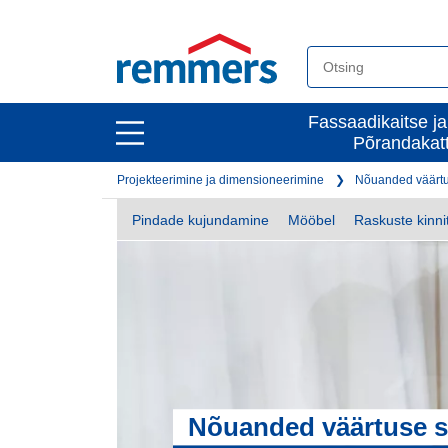
open
Fassaadikaitse ja
open
Põrandakat
main
main
navigation
Projekteerimine ja dimensioneerimine
Nõuanded väärtu
navigation
Pindade kujundamine
Mööbel
Raskuste kinn
Nõuanded väärtuse s