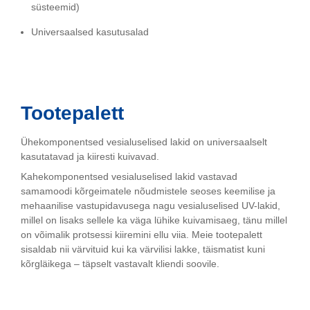
süsteemid)
Universaalsed kasutusalad
Tootepalett
Ühekomponentsed vesialuselised lakid on universaalselt
kasutatavad ja kiiresti kuivavad.
Kahekomponentsed vesialuselised lakid vastavad
samamoodi kõrgeimatele nõudmistele seoses keemilise ja
mehaanilise vastupidavusega nagu vesialuselised UV-lakid,
millel on lisaks sellele ka väga lühike kuivamisaeg, tänu millel
on võimalik protsessi kiiremini ellu viia. Meie tootepalett
sisaldab nii värvituid kui ka värvilisi lakke, täismatist kuni
kõrgläikega – täpselt vastavalt kliendi soovile.