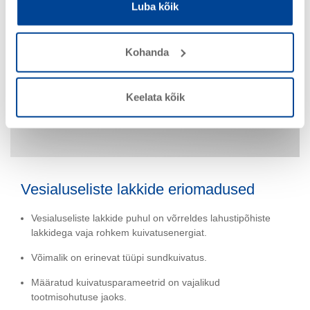
Luba kõik
Vesialuselised lakid või veepõhised lakid eristuvad järgmiste
omaduste poolest:
need sisaldavad väga vähesel määral lahustit ja on
Kohanda
seepärast eriti keskkonnasõbralikud, neist eraldub vaid
vähesel hulgal heidet (õhupuhtuse tehnilisele juhendile
vastavad süsteemid), väike LOÜde sisaldus (Deco-Paintiga
Keelata kõik
vastavuses süsteemid) ja sobivad ka universaalseks
kasutuseks.
Vesialuseliste lakkide eriomadused
Vesialuseliste lakkide puhul on võrreldes lahustipõhiste
lakkidega vaja rohkem kuivatusenergiat.
Võimalik on erinevat tüüpi sundkuivatus.
Määratud kuivatusparameetrid on vajalikud
tootmisohutuse jaoks.