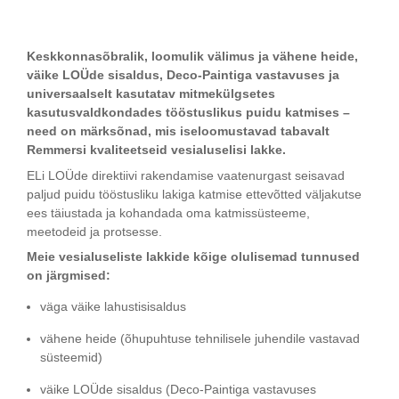
Keskkonnasõbralik, loomulik välimus ja vähene heide,
väike LOÜde sisaldus, Deco-Paintiga vastavuses ja
universaalselt kasutatav mitmekülgsetes
kasutusvaldkondades tööstuslikus puidu katmises –
need on märksõnad, mis iseloomustavad tabavalt
Remmersi kvaliteetseid vesialuselisi lakke.
ELi LOÜde direktiivi rakendamise vaatenurgast seisavad
paljud puidu tööstusliku lakiga katmise ettevõtted väljakutse
ees täiustada ja kohandada oma katmissüsteeme,
meetodeid ja protsesse.
Meie vesialuseliste lakkide kõige olulisemad tunnused
on järgmised:
väga väike lahustisisaldus
vähene heide (õhupuhtuse tehnilisele juhendile vastavad
süsteemid)
väike LOÜde sisaldus (Deco-Paintiga vastavuses