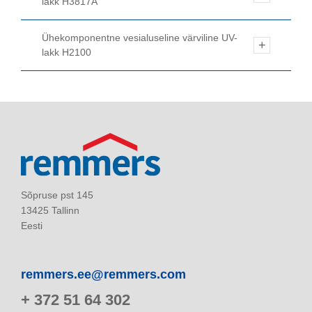
lakk H3817A
Ühekomponentne vesialuseline värviline UV-
lakk H2100
Sõpruse pst 145
13425 Tallinn
Eesti
remmers.ee@remmers.com
+ 372 51 64 302