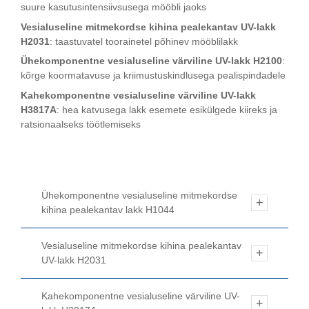
suure kasutusintensiivsusega mööbli jaoks
Vesialuseline mitmekordse kihina pealekantav UV-lakk
H2031
: taastuvatel toorainetel põhinev mööblilakk
Ühekomponentne vesialuseline värviline UV-lakk H2100
:
kõrge koormatavuse ja kriimustuskindlusega pealispindadele
Kahekomponentne vesialuseline värviline UV-lakk
H3817A
: hea katvusega lakk esemete esikülgede kiireks ja
ratsionaalseks töötlemiseks
Ühekomponentne vesialuseline mitmekordse
kihina pealekantav lakk H1044
Vesialuseline mitmekordse kihina pealekantav
UV-lakk H2031
Kahekomponentne vesialuseline värviline UV-