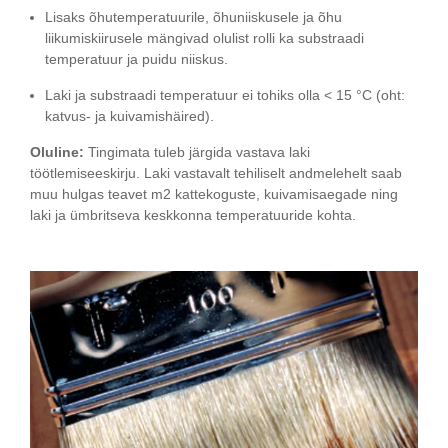
Lisaks õhutemperatuurile, õhuniiskusele ja õhu
liikumiskiirusele mängivad olulist rolli ka substraadi
temperatuur ja puidu niiskus.
Laki ja substraadi temperatuur ei tohiks olla < 15 °C (oht:
katvus- ja kuivamishäired).
Oluline:
Tingimata tuleb järgida vastava laki
töötlemiseeskirju. Laki vastavalt tehiliselt andmelehelt saab
muu hulgas teavet m2 kattekoguste, kuivamisaegade ning
laki ja ümbritseva keskkonna temperatuuride kohta.