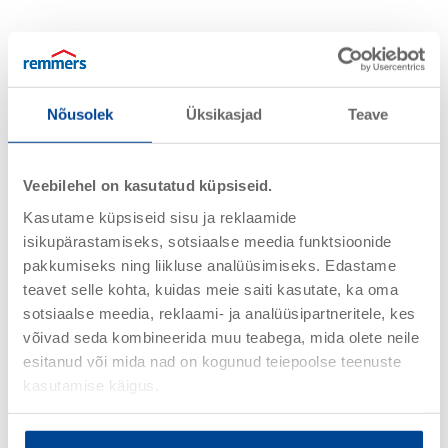
Nõusolek
Üksikasjad
Teave
vesialuseline pahtel
– valge ja värviline
ühekomponentsed vesialuselised valtsiga
pealekantavad krundid
– valge ja värviline
Veebilehel on kasutatud küpsiseid.
ühekomponentsed vesialuselised valtsiga
Kasutame küpsiseid sisu ja reklaamide
pealekantavad krundid
– väga paindlik gamma – värvitu,
isikupärastamiseks, sotsiaalse meedia funktsioonide
valge ja värviline
pakkumiseks ning liikluse analüüsimiseks. Edastame
Trükivärvid
– valge ja värviline
teavet selle kohta, kuidas meie saiti kasutate, ka oma
sotsiaalse meedia, reklaami- ja analüüsipartneritele, kes
võivad seda kombineerida muu teabega, mida olete neile
esitanud või mida nad on kogunud teiepoolse teenuste
kasutamise käigus.
Vesialuseliste lakkide
omadused