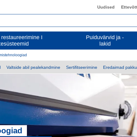
Uudised
Ettevõt
 restaureerimine I
Puiduvärvid ja -
tesüsteemid
lakid
mistehnoloogiad
l
Valtside abil pealekandmine
Sertifitseerimine
Eredaimad pakk
oogiad