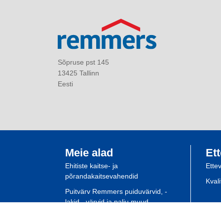
Sõpruse pst 145
13425 Tallinn
Eesti
Meie alad
Ett
Ehitiste kaitse- ja
Ette
põrandakaitsevahendid
Kval
Puitvärv Remmers puiduvärvid, -
lakid, -värvid ja palju muud
Spetsialisti planeerimine