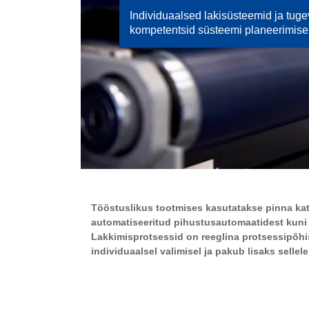
Individuaalsed lakisüsteemid ja tuge
kompetentsid süsteemi planeerimise
Tööstuslikus tootmises kasutatakse pinna kat
automatiseeritud pihustusautomaatidest kuni ä
Lakkimisprotsessid on reeglina protsessipõhis
individuaalsel valimisel ja pakub lisaks selle