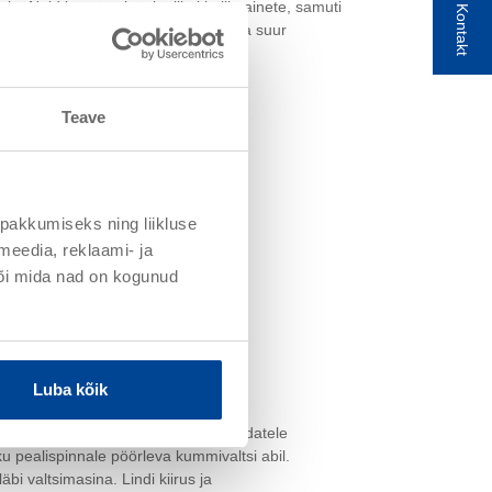
e. Neid kasutatakse ka liimi ja liimainete, samuti
Kontakt
 jaoks, millel on kõrge viskoossus ja suur
Teave
pakkumiseks ning liikluse
meedia, reklaami- ja
või mida nad on kogunud
Luba kõik
de ühepoolseks pealekandmiseks lamedatele
ku pealispinnale pöörleva kummivaltsi abil.
äbi valtsimasina. Lindi kiirus ja