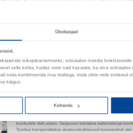
ige laki ja dispersiooni, pealekandmiseks suurepinnalistele materjalidel
de jaoks. Peale selle sobivad need eriti hästi probleemsete keskkondade
e keskkondade ja kiirguse toimel kõvenevate süsteemide jaoks.
eeritud valamissüsteemile
Üksikasjad
vaba valatud kiht
siseid.
le ja täitesüsteemidele
eklaamide isikupärastamiseks, sotsiaalse meedia funktsioonide 
vet selle kohta, kuidas meie saiti kasutate, ka oma sotsiaalse 
ivad seda kombineerida muu teabega, mida olete neile esitanud 
se käigus.
Valtside abil pealekandmine
Kohanda
Valtside abil lakkimist kasutatakse ringlevate kattematerjali
toorikutele ülalt alates. Seejuures kantakse kattematerjal toori
Toorikut transporditakse aluskonstruktsioonil konveierlindi abil l