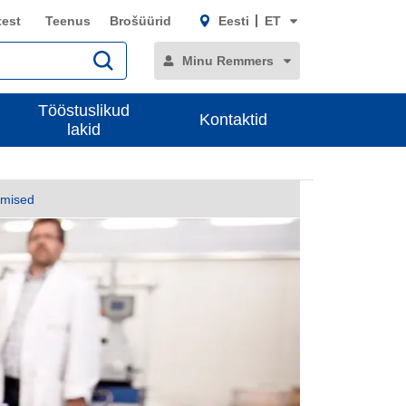
test
Teenus
Brošüürid
Eesti
ET
Minu Remmers
Tööstuslikud
Kontaktid
lakid
umised