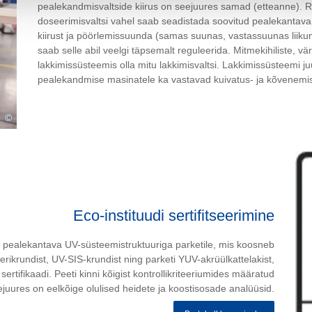
pealekandmisvaltside kiirus on seejuures samad (etteanne). Re
doseerimisvaltsi vahel saab seadistada soovitud pealekantava 
kiirust ja pöörlemissuunda (samas suunas, vastassuunas liiku
saab selle abil veelgi täpsemalt reguleerida. Mitmekihiliste, vä
lakkimissüsteemis olla mitu lakkimisvaltsi. Lakkimissüsteemi juur
pealekandmise masinatele ka vastavad kuivatus- ja kõvenemi
©
Eco-instituudi sertifitseerimine
a pealekantava UV-süsteemistruktuuriga parketile, mis koosneb
erikrundist, UV-SIS-krundist ning parketi YUV-akrüülkattelakist,
sertifikaadi. Peeti kinni kõigist kontrollikriteeriumides määratud
eejuures on eelkõige olulised heidete ja koostisosade analüüsid.