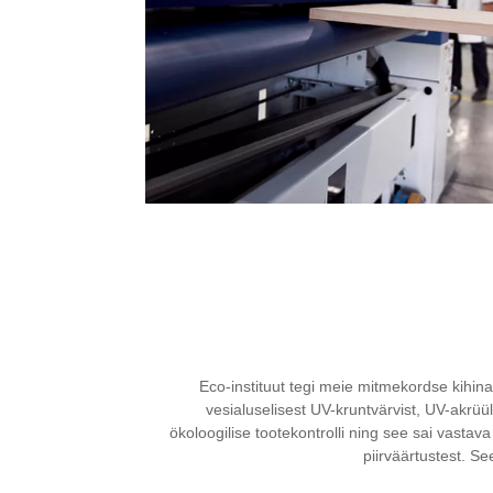
Eco-instituut tegi meie mitmekordse kihin
vesialuselisest UV-kruntvärvist, UV-akrüül
ökoloogilise tootekontrolli ning see sai vastava 
piirväärtustest. S