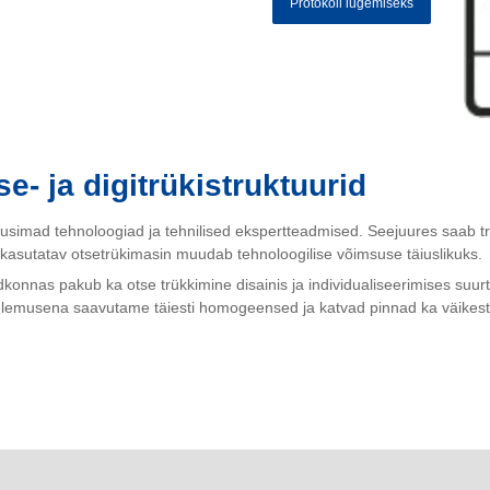
Protokoll lugemiseks
- ja digitrükistruktuurid
l uusimad tehnoloogiad ja tehnilised ekspertteadmised. Seejuures saab 
s kasutatav otsetrükimasin muudab tehnoloogilise võimsuse täiuslikuks.
dkonnas pakub ka otse trükkimine disainis ja individualiseerimises suurt
Tulemusena saavutame täiesti homogeensed ja katvad pinnad ka väikest