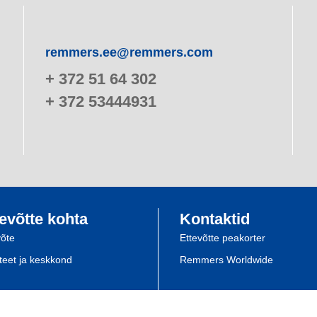
remmers.ee@remmers.com
+ 372 51 64 302
+ 372 53444931
evõtte kohta
Kontaktid
võte
Ettevõtte peakorter
iteet ja keskkond
Remmers Worldwide