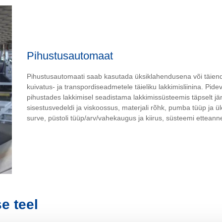
Pihustusautomaat
Pihustusautomaati saab kasutada üksiklahendusena või täiend
kuivatus- ja transpordiseadmetele täieliku lakkimisliinina. Pid
pihustades lakkimisel seadistama lakkimissüsteemis täpselt 
sisestusvedeldi ja viskoossus, materjali rõhk, pumba tüüp ja 
surve, püstoli tüüp/arv/vahekaugus ja kiirus, süsteemi etteann
e teel