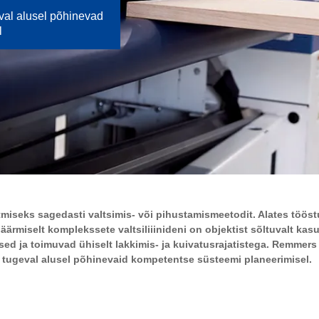
val alusel põhinevad
l
miseks sagedasti valtsimis- või pihustamismeetodit. Alates tööst
ärmiselt komplekssete valtsiliiinideni on objektist sõltuvalt ka
ed ja toimuvad ühiselt lakkimis- ja kuivatusrajatistega. Remmers 
le tugeval alusel põhinevaid kompetentse süsteemi planeerimisel.