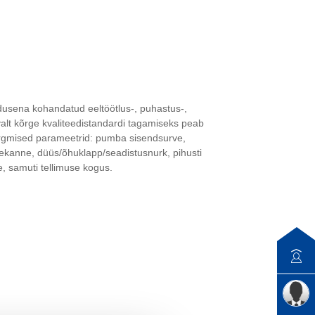
usena kohandatud eeltöötlus-, puhastus-,
evalt kõrge kvaliteedistandardi tagamiseks peab
järgmised parameetrid: pumba sisendsurve,
ülekanne, düüs/õhuklapp/seadistusnurk, pihusti
e, samuti tellimuse kogus.