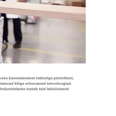
©
uses kasutatavatest mahutiga püstolitest,
sutatavad kõige erinevamad tehnoloogiad.
Industrielacke toetab teid lakisüsteemi