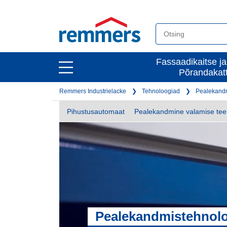
open
Fassaadikaitse ja
open
Põrandakat
main
main
navigation
Remmers Industrielacke
Tehnoloogiad
Pealekand
navigation
Pihustusautomaat
Pealekandmine valamise tee
Pealekandmistehnol