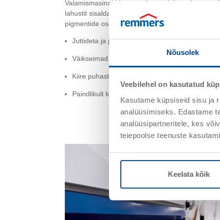
Valamismasinaid kasutatakse vedelate ainete, eelkõ
lahustit sisaldavate ja lahustivabade lakisüsteemi
pigmentide osakaal, ning vesilahuseid sisaldavat
Juttideta ja pragudeta valatud kiht tänu patent
Nõusolek
Väikseimad pealekantavad kogused ja tolerantsi
Kiire puhastamine tänu moodulkoostudele
Veebilehel on kasutatud küp
Paindlikult kasutatav tänu valikulistele pumpade
Kasutame küpsiseid sisu ja r
analüüsimiseks. Edastame tea
analüüsipartneritele, kes võ
teiepoolse teenuste kasutami
Keelata kõik