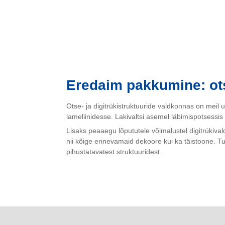
Eredaim pakkumine: otse
Otse- ja digitrükistruktuuride valdkonnas on mei
lameliinidesse. Lakivaltsi asemel läbimispotsessi
Lisaks peaaegu lõpututele võimalustel digitrükival
nii kõige erinevamaid dekoore kui ka täistoone. 
pihustatavatest struktuuridest.