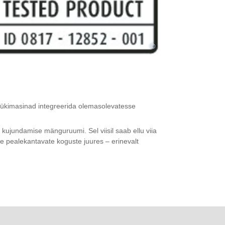
©
trükimasinad integreerida olemasolevatesse
 kujundamise mänguruumi. Sel viisil saab ellu viia
e pealekantavate koguste juures – erinevalt