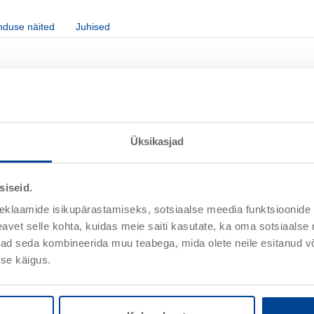
nduse näited
Juhised
Omadused
Üksikasjad
Lihtne töödelda
siseid.
luugid, voodrilauad, aiamajad
Hästi tasanduv
stikehitised, katusealused,
Säilitab elegantse läike pud
eklaamide isikupärastamiseks, sotsiaalse meedia funktsioonide 
Veeaurudiffusiooni võimelin
vet selle kohta, kuidas meie saiti kasutate, ka oma sotsiaalse 
Sisaldab konservante mikroo
ivad seda kombineerida muu teabega, mida olete neile esitanud 
ja lehise jaoks.
Ei kolletu ja ei kriidistu.
se käigus.
Hea vastupidavus tänu spets
Ei kooru maha
Järeltöödeldav ilma lihvimis