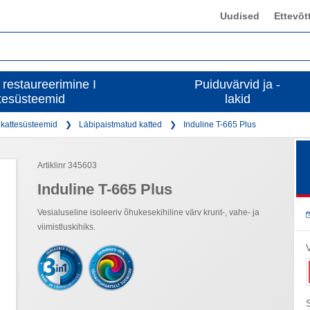
Uudised
Ettevõt
 restaureerimine I
Puiduvärvid ja -
tesüsteemid
lakid
 kattesüsteemid
Läbipaistmatud katted
Induline T-665 Plus
Artiklinr 345603
Induline T-665 Plus
Vesialuseline isoleeriv õhukesekihiline värv krunt-, vahe- ja
viimistluskihiks.