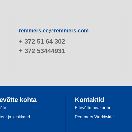
remmers.ee@remmers.com
+ 372 51 64 302
+ 372 53444931
evõtte kohta
Kontaktid
võte
Ettevõtte peakorter
iteet ja keskkond
Remmers Worldwide