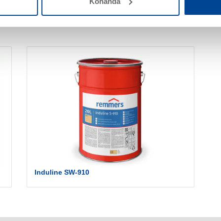
Kohanda
Induline SW-910