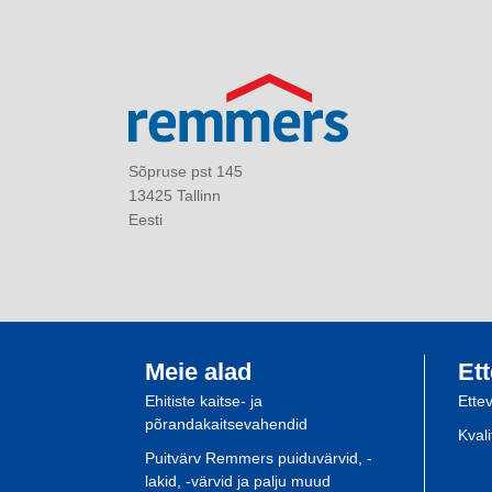
Sõpruse pst 145
13425 Tallinn
Eesti
Meie alad
Ett
Ehitiste kaitse- ja
Ette
põrandakaitsevahendid
Kval
Puitvärv Remmers puiduvärvid, -
lakid, -värvid ja palju muud