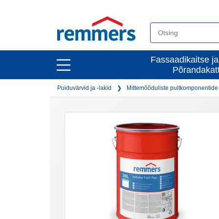
open
Fassaadikaitse ja
open
Põrandakat
main
main
navigation
Puiduvärvid ja -lakid
Mittemõõduliste puitkomponentide
navigation