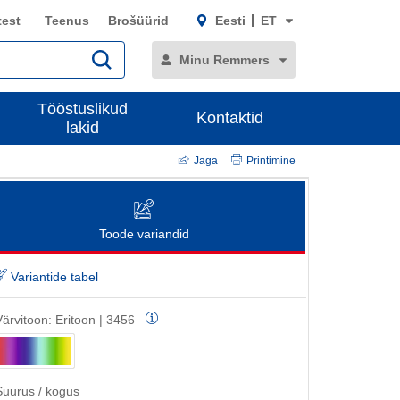
test
Teenus
Brošüürid
Eesti
ET
Minu Remmers
Tööstuslikud
Kontaktid
lakid
Jaga
Printimine
Toode variandid
Variantide tabel
Värvitoon:
Eritoon | 3456
Suurus / kogus