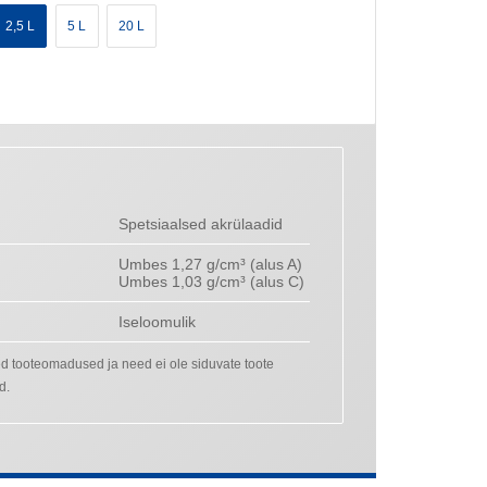
2,5 L
5 L
20 L
Spetsiaalsed akrülaadid
Umbes 1,27 g/cm³ (alus A)
Umbes 1,03 g/cm³ (alus C)
Iseloomulik
ed tooteomadused ja need ei ole siduvate toote
d.