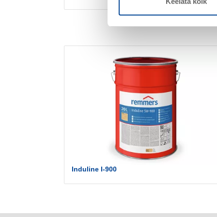
Keelata kõik
Induline I-900