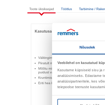
Toote üksikasjad
Töötlus
Tarbimine / Rake
Kasutusala
Nõusolek
Välitingimustes puit
Veebilehel on kasutatud küp
Piiratult mõõtu hoidvad puitdetailid, näiteks 
Mõõtu mittehoidvad puitdetailid, nt aiad, sõre
Kasutame küpsiseid sisu ja r
puidust välisvooderdised
analüüsimiseks. Edastame tea
Kruntimiseks, vahe- ja lõppviimistluseks
analüüsipartneritele, kes võ
Eriti hea kuuse, douglase puu, tamme, männi 
teiepoolse teenuste kasutami