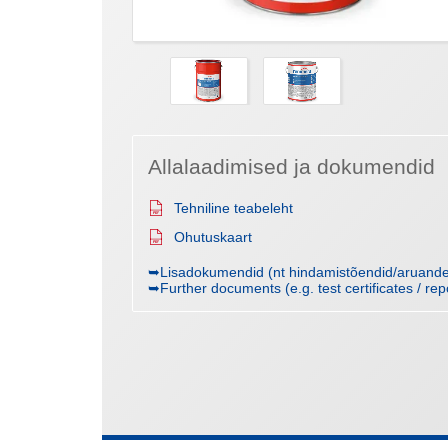
Allalaadimised ja dokumendid
Tehniline teabeleht
Ohutuskaart
➥Lisadokumendid (nt hindamistõendid/aruanded
➥Further documents (e.g. test certificates / rep