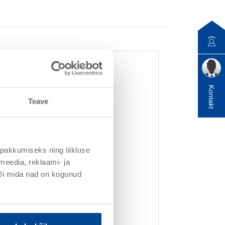
Kontakt
Teave
ule (peale kolmandat kihti).
pakkumiseks ning liikluse
e
meedia, reklaami- ja
bilise kahjustuse vastu.
või mida nad on kogunud
iaalse sideaine kombinatsioonile
eta